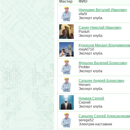
Мастер
ФИО
Никушкин Виталий Иванович
vita5l
Эксперт клуба
Санин Николай Иванович
Pastuh
Эксперт клуба
Кузнецов Михаил Владимиров
maykl710
Эксперт клуба
Мурыгин Валерий Борисович
Prokter
Эксперт клуба
Сальгин Андрей Борисович
Henaro
Эксперт клуба
Немаев Сергей
Сергий
Эксперт клуба
Сарыгин Сергей Александров
serega52
Электрик-наставник