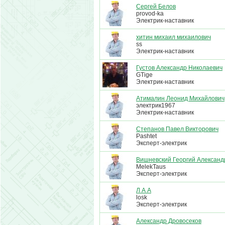
Сергей Белов
provod-ka
Электрик-наставник
хитин михаил михаилович
ss
Электрик-наставник
Густов Александр Николаевич
GTige
Электрик-наставник
Атималин Леонид Михайлович
электрик1967
Электрик-наставник
Степанов Павел Викторович
Pashtet
Эксперт-электрик
Вишневский Георгий Александ
MelekTaus
Эксперт-электрик
Л А А
losk
Эксперт-электрик
Александр Дровосеков