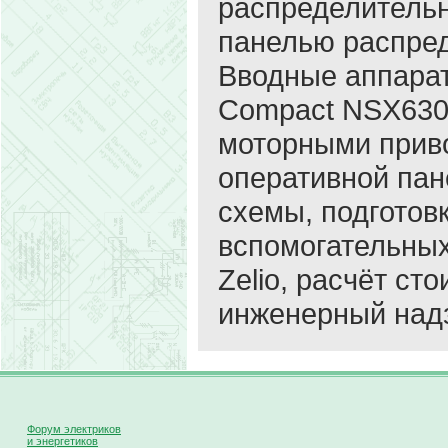
распределительн
панелью распред
Вводные аппарат
Compact NSX630 
моторными приво
оперативной пан
схемы, подготов
вспомогательны
Zelio, расчёт с
инженерный над
Форум электриков
и энергетиков