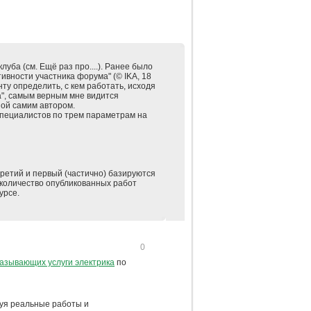
уба (см. Ещё раз про....). Ранее было
вности участника форума" (© IKA, 18
нту определить, с кем работать, исходя
а", самым верным мне видится
ой самим автором.
специалистов по трем параметрам на
третий и первый (частично) базируются
 количество опубликованных работ
урсе.
0
азывающих услуги электрика
по
куя реальные работы и