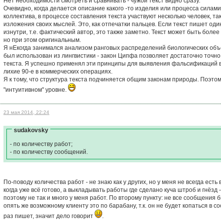
Нет необходимости смотреть и сравнивать - чужой текст видно сразу.
Очевидно, когда делается описание какого -то изделия или процесса силами
коллектива, в процессе составления текста участвуют несколько человек, т
изложения своих мыслей. Это, как отпечатки пальцев. Если текст пишет од
изнутри, т.е. фактический автор, это также заметно. Текст может быть бол
но при этом оригинальным.
Я нЕкогда занимался анализом ранговых распределений биологических объ
был использован из лингвистики - закон Ципфа позволяет достаточно точно
текста. Я успешно применял эти принципы для выявления фальсификаций в
лихие 90-е в коммерческих операциях.
Я к тому, что структура текста подчиняется общим законам природы. Поэто
"интуитивном" уровне.
23 мая 2014, 22:24
sudakovsky
- по количеству работ;
- по количеству сообщений.
По-поводу количества работ - не знаю как у других, но у меня не всегда ес
когда уже всё готово, а выкладывать работы где сделано куча штроб и гнёзд 
поэтому не так и много у меня работ. По второму пункту: не все сообщени
опять же возможному клиенту это по барабану, т.к. он не будет копаться в 
раз пишет, значит дело говорит
.