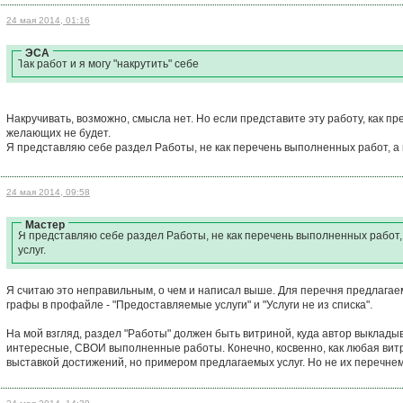
24 мая 2014, 01:16
ЭСА
Так работ и я могу "накрутить" себе
Накручивать, возможно, смысла нет. Но если представите эту работу, как пр
желающих не будет.
Я представляю себе раздел Работы, не как перечень выполненных работ, а 
24 мая 2014, 09:58
Мастер
Я представляю себе раздел Работы, не как перечень выполненных работ,
услуг.
Я считаю это неправильным, о чем и написал выше. Для перечня предлаг
графы в профайле - "Предоставляемые услуги" и "Услуги не из списка".
На мой взгляд, раздел "Работы" должен быть витриной, куда автор выкладыв
интересные, СВОИ выполненные работы. Конечно, косвенно, как любая витр
выставкой достижений, но примером предлагаемых услуг. Но не их перечнем