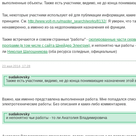
выполненные объекты. Также есть участники, видимо, не до конца понимаю
Так, некоторые участники используют её для публикации информации, каки
принципе. См.
http://www.volt-m.ru/master_search/works/8132/
. Я уверен, что 
ненамеренно, а именно из-за недопонимания назначения её функции.
Также встречаются и совсем странные "работы" -
скопированные части серв
программ (в том числе с сайта Шнейдер Электрик)
, и непонятно чьи работы 
ли
Николая Шапошникова
(оба ресурса солидные, официальные)
23 мая 2014, 17:28
sudakovsky
Также есть участники, видимо, не до конца понимающие назначение этой 
Важно, как именно представлена выполненная работа. Мне попадался спис
электротехнические работы. Без описания и каких-либо комментариев.
sudakovsky
и непонятно чьи работы - то ли Анатолия Владимировича