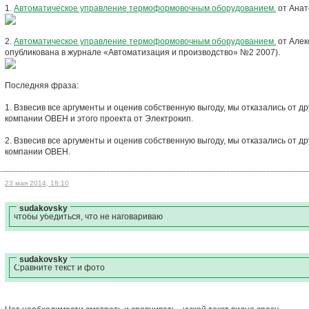
1.
Автоматическое управление термоформовочным оборудованием.
от Анат
2.
Автоматическое управление термоформовочным оборудованием.
от Алек
опубликована в журнале «Автоматизация и производство» №2 2007).
Последняя фраза:
1. Взвесив все аргументы и оценив собственную выгоду, мы отказались от др
компании ОВЕН и этого проекта от Электрокип.
2. Взвесив все аргументы и оценив собственную выгоду, мы отказались от др
компании ОВЕН.
23 мая 2014, 18:10
sudakovsky
чтобы убедиться, что не наговариваю
sudakovsky
Сравните текст и фото