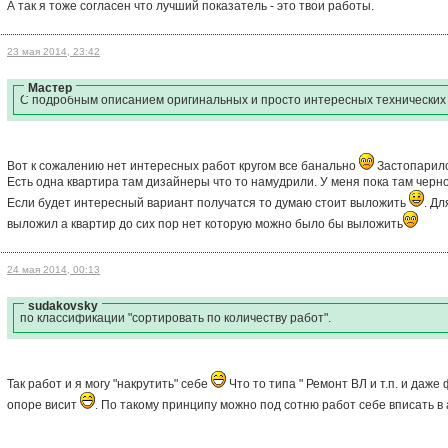
А так я тоже согласен что лучший показатель - это твои работы.
23 мая 2014, 23:42
Мастер
С подробным описанием оригинальных и просто интересных технических 
Вот к сожалению нет интересных работ кругом все банально
Застопарилс
Есть одна квартира там дизайнеры что то намудрили. У меня пока там черн
Если будет интересный вариант получатся то думаю стоит выложить
. Дл
выложил а квартир до сих пор нет которую можно было бы выложить
24 мая 2014, 00:13
sudakovsky
по классификации "сортировать по количеству работ".
Так работ и я могу "накрутить" себе
Что то типа " Ремонт ВЛ и т.п. и даже
опоре висит
. По такому принципу можно под сотню работ себе вписать в 