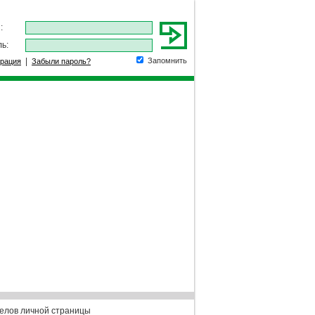
:
ь:
|
Запомнить
трация
Забыли пароль?
елов личной страницы