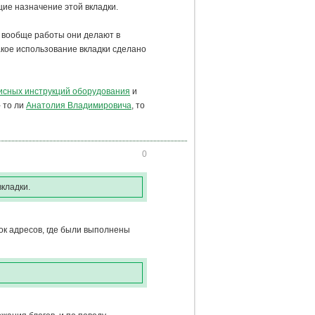
щие назначение этой вкладки.
е вообще работы они делают в
такое использование вкладки сделано
исных инструкций оборудования
и
- то ли
Анатолия Владимировича
, то
0
вкладки.
ок адресов, где были выполнены