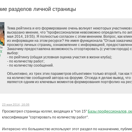
ие разделов личной страницы
Тема рейтинга и его формирование очень волнует некоторых участников кл
высказано мнение, что "профессионализм невозможно определить по акти
мая 2014, 19:55). Я полностью согласен с этим мнением. Вопрос, как клие
из информации на этом ресурсе? Не имея функционала "Отзыв заказчик
просмотр личных страниц, ознакомление с информацией, предоставленн
ба
Заказчику предоставлена возможность отсортировать (с учетом города) 
ky
выбор:
)
- по рейтингу (общая условная оценка участия в жизни клуба);
- по количеству работ;
- по количеству сообщений.
Объективно, из трех этих параметров объективен только второй, так как 
на количестве сообщений автора на форуме. Отсюда я делаю вывод, что
является одним из ключевых моментов формирования портфолио на рес
23 мая 2014, 16:06
Просмотрел страницы коллег, входящих в "топ 15"
Базы профессионалов, ок
классификации "сортировать по количеству работ".
Интересно что большинство используют этот раздел по назначению, публи