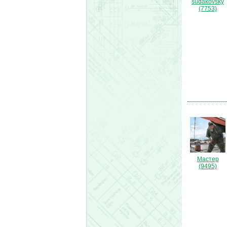
sudakovsky
(7753)
Мастер
(9495)