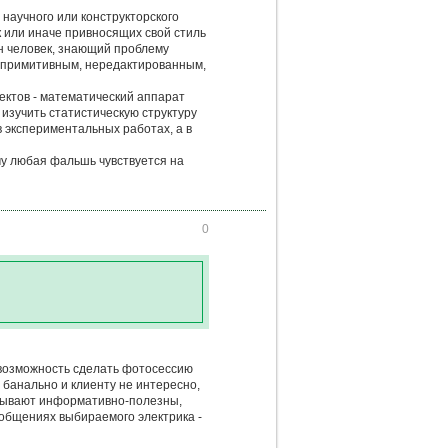
 научного или конструкторского
ак или иначе привносящих свой стиль
ин человек, знающий проблему
ее примитивным, нередактированным,
ектов - математический аппарат
 изучить статистическую структуру
 экспериментальных работах, а в
му любая фальшь чувствуется на
0
ть возможность сделать фотосессию
- банально и клиенту не интересно,
я бывают информативно-полезны,
сообщениях выбираемого электрика -