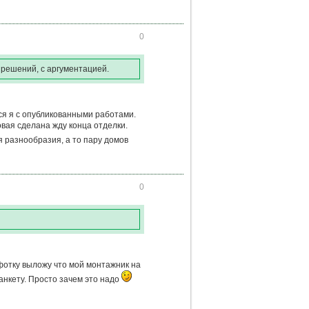
0
решений, с аргументацией.
я я с опубликованными работами.
овая сделана жду конца отделки.
я разнообразия, а то пару домов
0
 фотку выложу что мой монтажник на
анкету. Просто зачем это надо