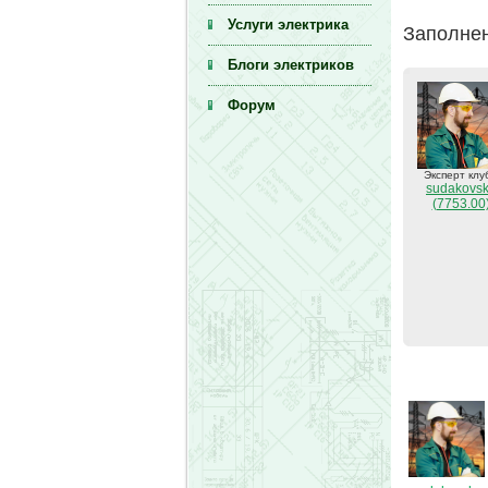
Услуги электрика
Заполнен
Блоги электриков
Форум
Эксперт клу
sudakovs
(7753.00