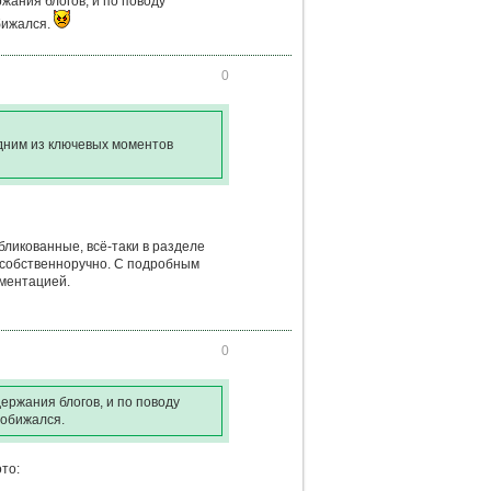
ания блогов, и по поводу
бижался.
0
одним из ключевых моментов
бликованные, всё-таки в разделе
е собственноручно. С подробным
ументацией.
0
ержания блогов, и по поводу
 обижался.
то: