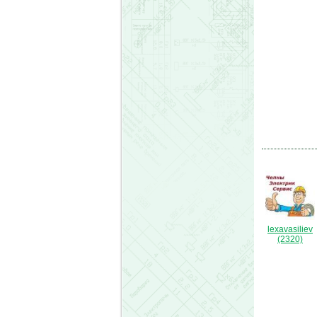
lexavasiliev
(2320)