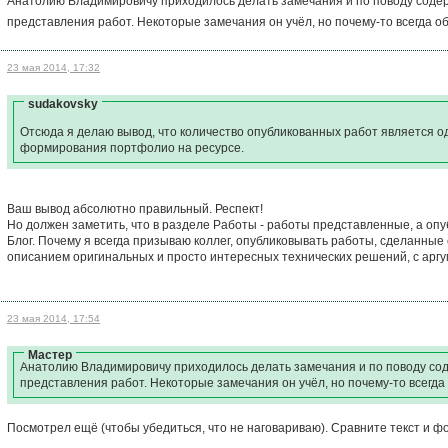
Анатолию Владимировичу приходилось делать замечания и по поводу содерж
представления работ. Некоторые замечания он учёл, но почему-то всегда о
23 мая 2014, 17:32
sudakovsky
Отсюда я делаю вывод, что количество опубликованных работ является 
формирования портфолио на ресурсе.
Ваш вывод абсолютно правильный. Респект!
Но должен заметить, что в разделе Работы - работы представленные, а опу
Блог. Почему я всегда призываю коллег, опубликовывать работы, сделанны
описанием оригинальных и просто интересных технических решений, с арг
23 мая 2014, 17:54
Мастер
Анатолию Владимировичу приходилось делать замечания и по поводу сод
представления работ. Некоторые замечания он учёл, но почему-то всегда
Посмотрел ещё (чтобы убедиться, что не наговариваю). Сравните текст и фо