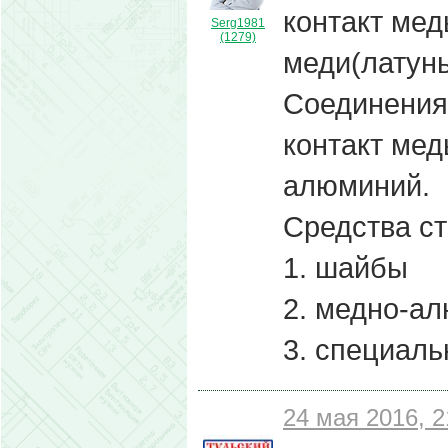
контакт мед
Serg1981
(1279)
меди(латунь
Соединения
контакт ме
алюминий.
Средства с
1. шайбы
2. медно-а
3. специаль
24 мая 2016, 2