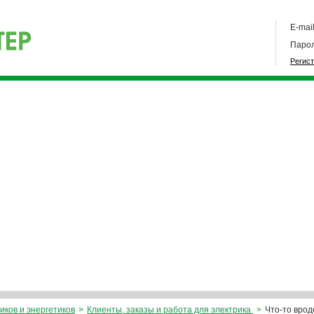
E-mail
Парол
Регис
иков и энергетиков
>
Клиенты, заказы и работа для электрика
>
Что-то врод