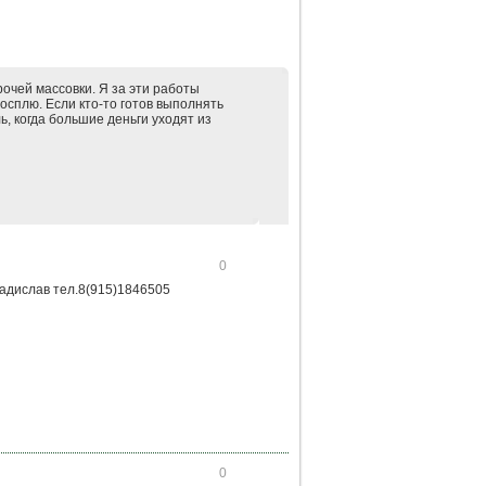
рочей массовки. Я за эти работы
посплю. Если кто-то готов выполнять
ь, когда большие деньги уходят из
0
адислав тел.8(915)1846505
0