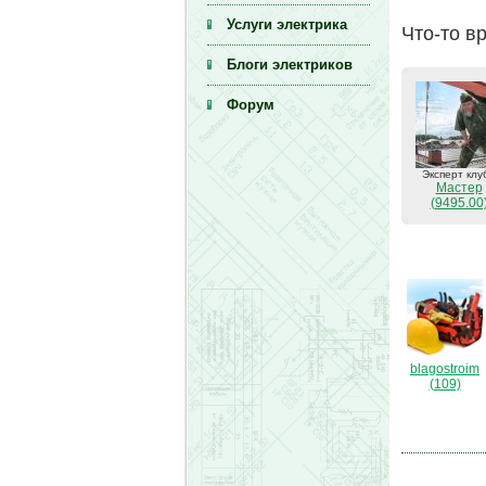
Услуги электрика
Что-то в
Блоги электриков
Форум
Эксперт клу
Мастер
(9495.00
blagostroim
(109)