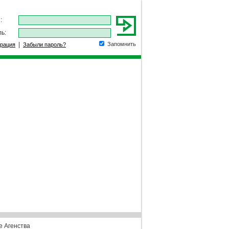
:
ь:
|
Запомнить
трация
Забыли пароль?
е Агенства