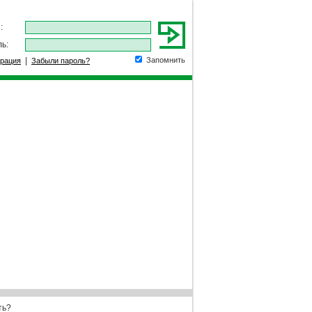
:
ь:
|
Запомнить
трация
Забыли пароль?
ть?