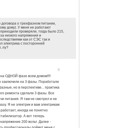
о договора о трехфазном питании,
ому дому). У меня не работают
 приходили проверяли, тогда было 215,
-за низкого напряжения и
оследствиями как от СЭС так и
ил электрика с посторонней
ж..пу?
0
им на ОДНОЙ фазе всем домом!!!!
р заключили на 3 фазы. Поработали
азные, но в перспективе... практика
ного ремонта сделали 3 фазы. Все
чи питания. Я там не смотрел и не
азу. Я не электрик и вам электрикам
работает, иногда не понятно
стабилизатор. А вот теперь
 напряжение 200 вольт. Далее -
десь профессионалы поймут меня с