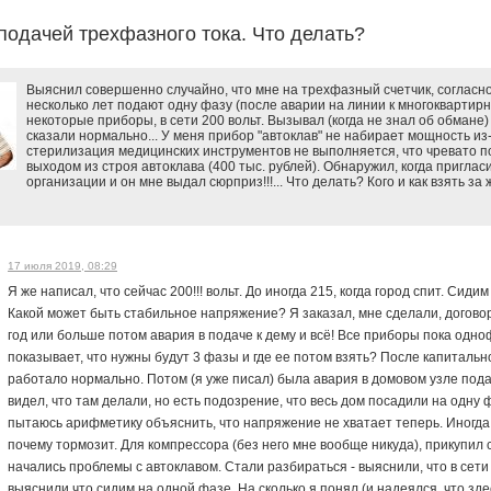
подачей трехфазного тока. Что делать?
Выяснил совершенно случайно, что мне на трехфазный счетчик, согласн
несколько лет подают одну фазу (после аварии на линии к многоквартирн
некоторые приборы, в сети 200 вольт. Вызывал (когда не знал об обмане)
сказали нормально... У меня прибор "автоклав" не набирает мощность из
стерилизация медицинских инструментов не выполняется, что чревато п
выходом из строя автоклава (400 тыс. рублей). Обнаружил, когда приглас
организации и он мне выдал сюрприз!!!... Что делать? Кого и как взять за 
17 июля 2019, 08:29
Я же написал, что сейчас 200!!! вольт. До иногда 215, когда город спит. Сид
Какой может быть стабильное напряжение? Я заказал, мне сделали, догово
год или больше потом авария в подаче к дему и всё! Все приборы пока одноф
показывает, что нужны будут 3 фазы и где ее потом взять? После капиталь
работало нормально. Потом (я уже писал) была авария в домовом узле пода
видел, что там делали, но есть подозрение, что весь дом посадили на одну ф
пытаюсь арифметику объяснить, что напряжение не хватает теперь. Иногда 
почему тормозит. Для компрессора (без него мне вообще никуда), прикупил 
начались проблемы с автоклавом. Стали разбираться - выяснили, что в сети
выяснили что сидим на одной фазе. На сколько я понял (и надеялся, что з