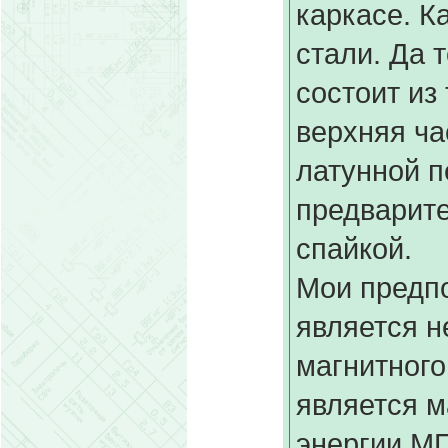
каркасе. К
стали. Да 
состоит из
верхняя ча
латунной п
предварит
спайкой.
Мои предп
является н
магнитного
является м
энергии МП