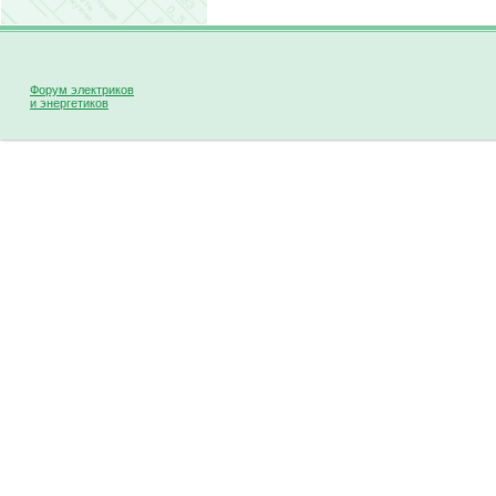
Форум электриков
и энергетиков