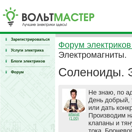
Зарегистрироваться
Форум электриков 
Услуги электрика
Электромагниты.
Блоги электриков
Соленоиды. 
Форум
Не знаю, по а
День добрый,
или дать конк
Производим н
alfapat
(1.00)
клапаны и тя
тока. Бронево