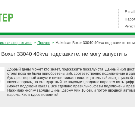
E-mail
Парол
Регис
иков и энергетиков
>
Прочее
>
Makelsan Boxer 33040 40kva подскажите, не м
 Boxer 33040 40kva подскажите, не могу запустить
Добрый день! Может кто знает, подскажите пожалуйста, Данный ибп дост
стоял пока не были приобретены акб, соответственно подключение и зап
букварю, первый запуск и ничего мигает восклицательный знак, звуковой с
ввести пароль, но стандартный не подходит, радом с паролем пять цифр 
(может подсказка какая). Все сделано правильно, фазы подключены прав
Нажимаю кнопку заряды шины, держу мин 10 сек. и потом вводной автома
пароль. Кто в курсе помогите!