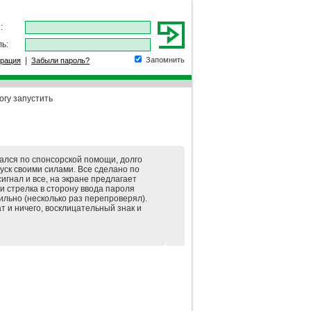
:
ь:
|
Запомнить
трация
Забыли пароль?
огу запустить
ался по спонсорской помощи, долго
уск своими силами. Все сделано по
игнал и все, на экране предлагает
и стрелка в сторону ввода пароля
ильно (несколько раз перепроверял).
т и ничего, восклицательный знак и