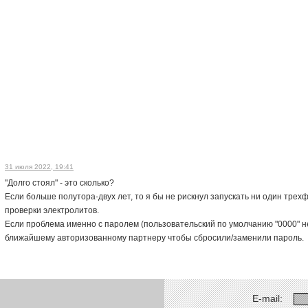
31 июля 2022, 19:41
"Долго стоял" - это сколько?
Если больше полутора-двух лет, то я бы не рискнул запускать ни один тре
проверки электролитов.
Если проблема именно с паролем (пользовательский по умолчанию "0000" не
ближайшему авторизованному партнеру чтобы сбросили/заменили пароль.
E-mail: