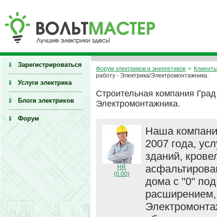
Зарегистрироваться
Форум электриков и энергетиков
>
Клиенты
работу - Электрика/Электромонтажника.
Услуги электрика
Строительная компания Град,
Блоги электриков
Электромонтажника.
Форум
Наша компани
2007 года, ус
зданий, кров
асфальтирова
HR
(0.00)
дома с "0" под
расширением, 
Электромонтаж