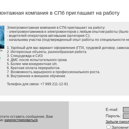
онтажная компания в СПб приглашает на работу
Электромонтажная компания в СПб приглашает на работу:
- электромонтажников и электромонтеров с любым опытом работы (было 
- водителей-операторов автовышки (категория С);
- начальника участка (подтвержденный опыт работы по специальности не
1. Удобный для вас вариант оформления (ГПХ, трудовой договор, самозан
ба
2. Интересные объекты, разнообразная работа
y
3. Спецодежда и СИЗ
)
4. ДМС после испытательного срока
5. Более чем конкурентная з/п.
6. Кратная оплата переработок.
7. Возможность карьерного и профессионального роста.
8. Внутреннее и внешнее обучение
Телефон для связи: +7 999 211-12-91
E-mail:
Пароль:
отите оставить сообщение, Вам
имо
зарегистрироваться
.
Забыли парол
Запомни