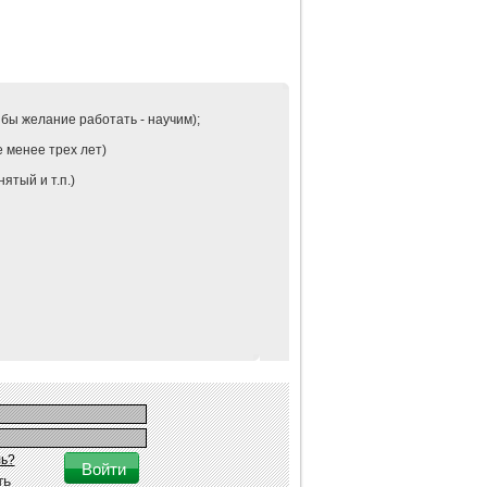
бы желание работать - научим);
 менее трех лет)
ятый и т.п.)
ь?
ть