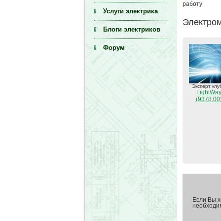
работу
Услуги электрика
Электром
Блоги электриков
Форум
Эксперт клу
LightWa
(9378.00
Если Вы х
необход