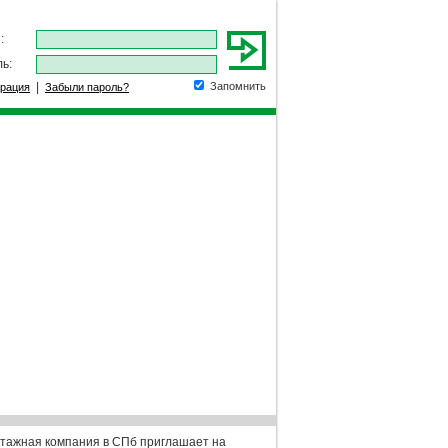
:
ь:
|
Запомнить
трация
Забыли пароль?
тажная компания в СПб приглашает на