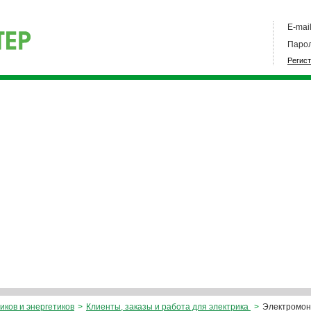
E-mail
Парол
Регис
иков и энергетиков
>
Клиенты, заказы и работа для электрика
>
Электромон