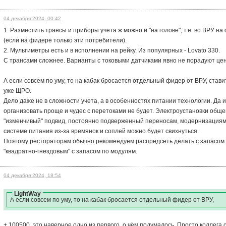
04 декабря 2024, 00:42
1. Разместить трансы и приборы учета ж можно и "на голове", т.е. во ВРУ н
(если на фидере только эти потребители).
2. Мультиметры есть и в исполнении на рейку. Из популярных - Lovato 330.
С трансами сложнее. Варианты с токовыми датчиками явно не порадуют це
А если совсем по уму, то на кабак бросается отдельный фидер от ВРУ, стави
уже ЩРО.
Дело даже не в сложности учета, а в особенностях питании технологии. Да
организовать проще и чудес с перетоками не будет. Электроустановки обще
"изменчивый" подвид, постоянно подверженный переносам, модернизациям и 
системе питания из-за времянок и соплей можно будет свихнуться.
Поэтому рестораторам обычно рекомендуем распредсеть делать с запасом 
"квадратно-гнездовым" с запасом по модулям.
04 декабря 2024, 18:54
LightWay
А если совсем по уму, то на кабак бросается отдельный фидер от ВРУ,
+ 100500, это наверное одно из первого, о чём подумалось. Просто коллега