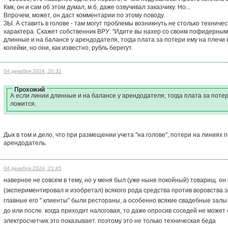
Кмк, он и сам об этом думал, м.б. даже озвучивал заказчику. Но...
Впрочем, может, он даст комментарии по этому поводу.
ЗЫ. А ставить в голове - там могут проблемы возникнуть не столько техниче
характера. Скажет собственник ВРУ: "Идите вы нахер со своим пофидерным у
длинные и на балансе у арендодателя, тогда плата за потери ему на плечи 
копейки, но они, как известно, рубль берегут.
04 декабря 2024, 20:32
Прохожий
А если линии длинные и на балансе у арендодателя, тогда плата за поте
ложится.
Дык в том и дело, что при размещении учета "на голове", потери на линиях 
арендодатель.
04 декабря 2024, 21:45
наверное не совсем в тему, но у меня был (уже ныне покойный) товарищ. он
(экспериментировал и изобретал) всякого рода средства против воровства 
главные его " клиенты" были рестораны, а особенно всякие свадебные залы
до или после. когда приходит налоговая, то даже опросив соседей не может
электросчетчик это показывает. поэтому это не только техническая беда