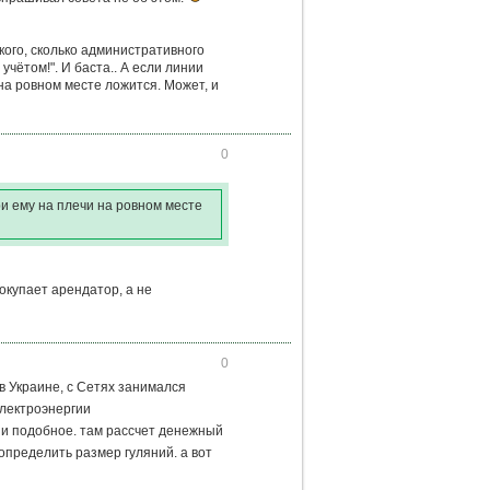
ского, сколько административного
чётом!". И баста.. А если линии
на ровном месте ложится. Может, и
0
ри ему на плечи на ровном месте
покупает арендатор, а не
0
 в Украине, с Сетях занимался
электроэнергии
 и подобное. там рассчет денежный
 определить размер гуляний. а вот