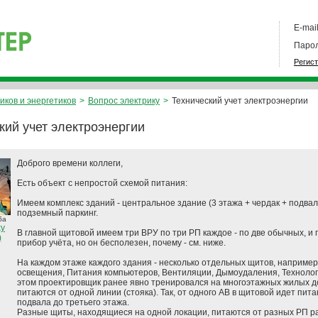
E-mail
Парол
Регис
иков и энергетиков
>
Вопрос электрику
>
Технический учет электроэнергии
кий учет электроэнергии
Доброго времени коллеги,
Есть объект с непростой схемой питания:
Имеем комплекс зданий - центральное здание (3 этажа + чердак + подвал)
подземный паркинг.
ба
ky
В главной щитовой имеем три ВРУ по три РП каждое - по две обычных, и 
)
прибор учёта, но он бесполезен, почему - см. ниже.
На каждом этаже каждого здания - несколько отдельных щитов, например
освещения, Питания компьютеров, Вентиляции, Дымоудаления, Технологич
этом проектировщик ранее явно тренировался на многоэтажных жилых д
питаются от одной линии (стояка). Так, от одного АВ в щитовой идет пи
подвала до третьего этажа.
Разные щиты, находящиеся на одной локации, питаются от разных РП р