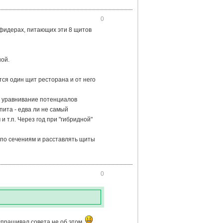
0
а фидерах, питающих эти 8 щитов
ной.
тся один щит ресторана и от него
 и уравнивание потенциалов
пита - едва ли не самый
т.п. Через год при "гибридной"
по сечениям и расставлять щиты
0
 спрашивал совета не об этом.