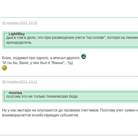
04 декабря 2024, 23:56
LightWay
Дык в том и дело, что при размещении учета "на голове", потери на линия
арендодатель
Блин, подумал про одного, а вписал другого.
"И ты бы, Ваня, у них был б "Ванья"..."(ц)
06 декабря 2024, 23:21
mastaq
поэтому это не только техническая беда
Ну у нас мытари не опускаются до проверки счетчиков. Поэтому учет нужен
взаиморасчетов хозяйствующих субъектов.