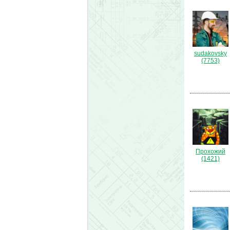
sudakovsky
(7753)
Прохожий
(1421)