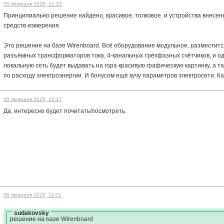
05 февраля 2025, 21:23
Принципиально решение найдено, красивое, толковое, и устройства внесен
средств измерения.
Это решение на базе Wirenboard. Всё оборудование модульное, разместится
разъёмных трансформаторов тока, 4-канальных трёхфазных счётчиков, и од
локальную сеть будет выдавать на гора красивую графическую картинку, а 
по расходу электроэнергии. И бонусом ещё кучу параметров электросети. Ка
05 февраля 2025, 23:17
Да, интересно будет почитать/посмотреть.
06 февраля 2025, 11:01
sudakovsky
решение на базе Wirenboard