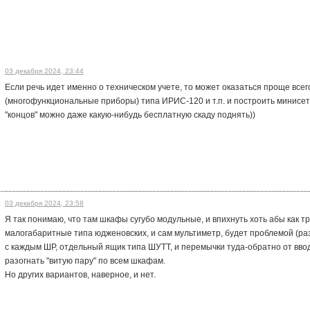
03 декабря 2024, 23:44
Если речь идет именно о техническом учете, то может оказаться проще все
(многофункциональные приборы) типа ИРИС-120 и т.п. и построить минисет
"концов" можно даже какую-нибудь бесплатную скаду поднять))
03 декабря 2024, 23:58
Я так понимаю, что там шкафы сугубо модульные, и впихнуть хоть абы как 
малогабаритные типа юдженовских, и сам мультиметр, будет проблемой (ра
с каждым ШР, отдельный ящик типа ШУТТ, и перемычки туда-обратно от ввода 
разогнать "витую пару" по всем шкафам.
Но других вариантов, наверное, и нет.