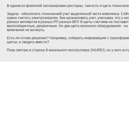
В одном из флигелей запланирован ресторан, там есть 4 щита технологи
Задача - обеспечить технический учет выделенной части комплекса. Сейч
нужно считать электроэнергию. Как организовать учет, учитывая, что у не
разных автоматов в разных РП разных ВРУ. В щиты счетчики не поставить
малогабаритные, динреечные. Но два щита кухонного оборудования - на 
включения не воткнуть.
Есть ли готово решение? Например, собирать информацию с трансформа
щитах, и сводить вместе?
Пока смотрю в сторону 8-канального контроллера SAURES, но у него ест