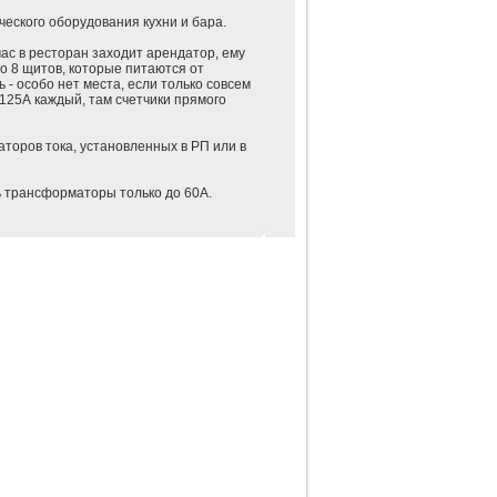
ческого оборудования кухни и бара.
ас в ресторан заходит арендатор, ему
го 8 щитов, которые питаются от
 - особо нет места, если только совсем
125А каждый, там счетчики прямого
торов тока, установленных в РП или в
ь трансформаторы только до 60А.