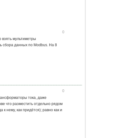
0
го взять мультиметры
ь сбора данных по Modbus. На 8
0
трансформаторы тока, даже
зве что разместить отдельно рядом
к нему, как придётся); равно как и