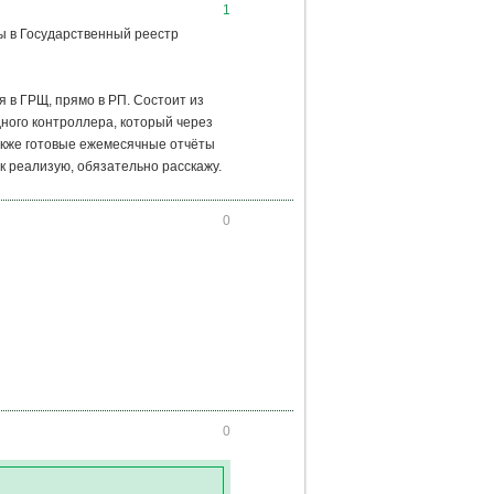
1
ы в Государственный реестр
 в ГРЩ, прямо в РП. Состоит из
ного контроллера, который через
также готовые ежемесячные отчёты
к реализую, обязательно расскажу.
0
0