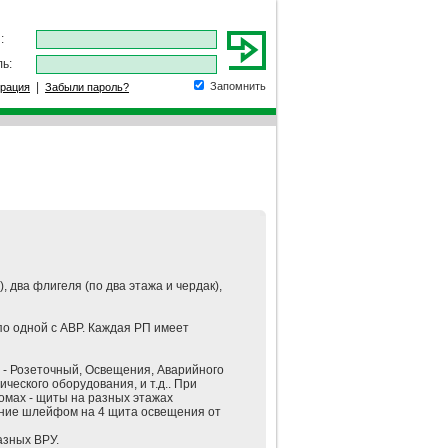
:
ь:
|
Запомнить
трация
Забыли пароль?
, два флигеля (по два этажа и чердак),
по одной с АВР. Каждая РП имеет
 - Розеточный, Освещения, Аварийного
еского оборудования, и т.д.. При
омах - щиты на разных этажах
тание шлейфом на 4 щита освещения от
азных ВРУ.