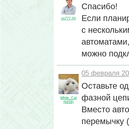
Спасибо!
Если планир
os777 (0)
с нескольк
автоматами
можно подкл
05 февраля 20
Оставьте о
фазной цепи
White_Cat
(6838)
Вместо авто
перемычку (