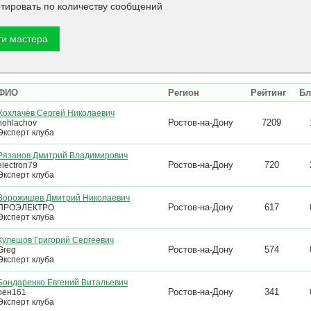
тировать по количеству сообщений
ФИО
Регион
Рейтинг
Бл
Хохлачёв Сергей Николаевич
Ростов-на-Дону
7209
hohlachov
Эксперт клуба
Рязанов Дмитрий Владимирович
Ростов-на-Дону
720
electron79
Эксперт клуба
Ворожищев Дмитрий Николаевич
Ростов-на-Дону
617
ПРОЭЛЕКТРО
Эксперт клуба
Кулешов Григорий Сергеевич
Ростов-на-Дону
574
Greg
Эксперт клуба
Бондаренко Евгений Витальевич
Ростов-на-Дону
341
оен161
Эксперт клуба