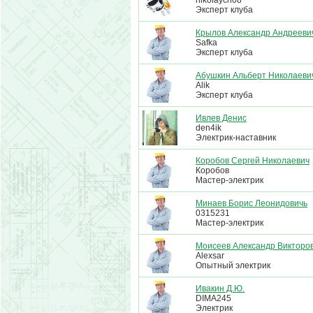
nikolaych08
Эксперт клуба
Крылов Александр Андрееви
Safka
Эксперт клуба
Абушкин Альберт Николаеви
Alik
Эксперт клуба
Ивлев Денис
den4ik
Электрик-наставник
Коробов Сергей Николаевич
Коробов
Мастер-электрик
Минаев Борис Леонидовичь
0315231
Мастер-электрик
Моисеев Александр Викторо
Alexsar
Опытный электрик
Ивакин Д.Ю.
DIMA245
Электрик