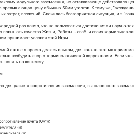
рекламу модульного заземления, но отталкивающе действовала це
о превышающая цену обычных 50мм уголков. К тому же, "вхождени
ых затрат, вложений. Сложилась благоприятная ситуация, и я "вош
чередной раз понял, что не пользоваться достижениями научно-тех
о повышать качество Жизни, Работы - своё и своих кормильцев-зак
ием принимают условия этой Игры.
мой статье я просто делюсь опытом, для кого-то этот материал мо
елью возбудить спор о терминологической корректности. Если что-
ь понять по контексту.
ём.
я расчета сопротивления заземления, выполненного заземляющ
 сопротивление грунта (Ом*м)
землителя (м)
заземлителя (м)