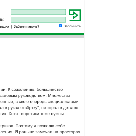
:
ь:
|
Запомнить
трация
Забыли пароль?
ний. К сожалению, большинство
ошаговым руководством. Множество
ленные, в свою очередь специалистами
л в руках отвёртку", не играл в детстве
ретик. Хотя теоретики тоже нужны.
риков. Поэтому я позволю себе
мления. Я раньше замечал на просторах