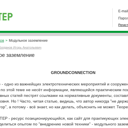
E-mail
Парол
Регис
ков
>
Модульное заземление
Богданов Игорь Анатольевич
ое заземление
GROUNDCONNECTION
 - одно из важнейщих электротехнических мероприятий и сооруже
 по этой теме не несёт информации, являющейся практическим п
вных статей пестрят ссылками на нормативные документы, состав
овня. Но ! Часто, читая статью, видишь, что автор никогда "не держа
тор", а потому - всё знает, но как делать, объяснить не может. Тео
Р - ресурс позиционирующийся, как сайт для практикующих элект
делиться опытом по "внедрению новой техники" - модульного зазе