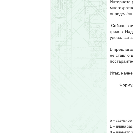
Интернета 
многократн
определённ
Сейчас в о
грехов. Над
удовольств
В предлагае
не ставлю ц
постарайтес
Итак, начн
Формула дл
ρ – удельное
L – длина за
d – диаметр 