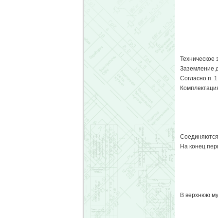
Техническое 
Заземление д
Согласно п. 
Комплектация
Соединяются
На конец пер
В верхнюю му