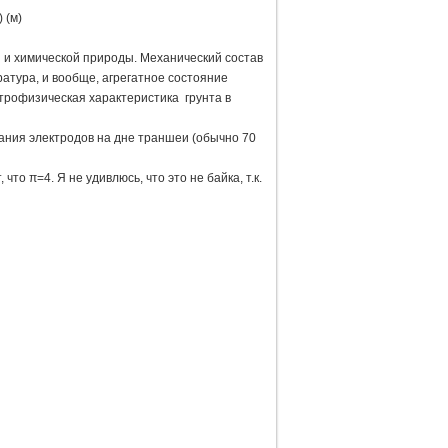
 (м)
и химической природы. Механический состав
ратура, и вообще, агрегатное состояние
ктрофизическая характеристика грунта в
вания электродов на дне траншеи (обычно 70
то π=4. Я не удивлюсь, что это не байка, т.к.