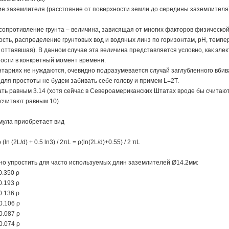
ние заземлителя (расстояние от поверхности земли до середины заземлителя)
ротивление грунта – величина, зависящая от многих факторов физической 
ость, распределение грунтовых вод и водяных линз по горизонтам, pH, темпе
 оттаявшая). В данном случае эта величина представляется условно, как эле
ости в конкретный момент времени.
ентариях не нуждаются, очевидно подразумевается случай заглубленного вби
, для простоты не будем забивать себе голову и примем L=2T.
ть равным 3.14 (хотя сейчас в Североамериканских Штатах вроде бы считают, ч
 считают равным 10).
ла приобретает вид
/d) + 0.5 ln3) / 2πL = ρ(ln(2L/d)+0.55) / 2 πL
о упростить для часто используемых длин заземлителей Ø14.2мм:
0.350 ρ
0.193 ρ
.136 ρ
0.106 ρ
0.087 ρ
0.074 ρ