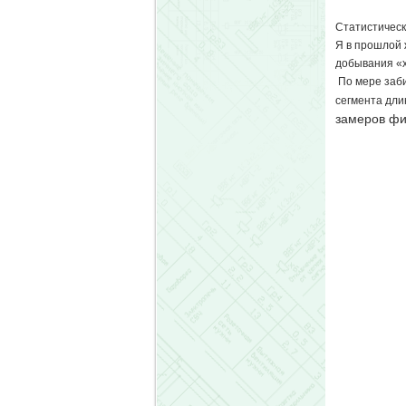
Статистическ
Я в прошлой 
добывания «
По мере заби
сегмента дли
замеров фи