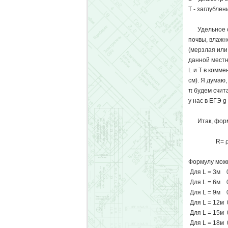
T - заглубле
Удельное соп
почвы, влажн
(мерзлая или
данной местн
L и Т в комм
см). Я думаю
π будем счита
у нас в ЕГЭ g
Итак, форму
R= ρ (ln (2L
Формулу можн
Для L = 3м 
Для L = 6м 
Для L = 9м 0
Для L = 12м 
Для L = 15м 
Для L = 18м 