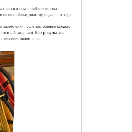
ывочны и весьма приблизительны.
м не пропьёшь», поэтому из данного вида
я заземления после заглубления каждого
Все результаты
ести в заблуждение).
ротивления заземления,