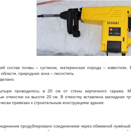
ий состав почвы – суглинок, материнская порода – известняк.
 области, природная зона – лесостепь.
сделано.
штыря проводилось в 20 см от стены кирпичного гаража. М
ью отмостки на высоте 20 см. В отмостку вставлена закладная т
чески привязан к строительным конструкциям здания.
единение продублировано соединением через обжимной лужёный н