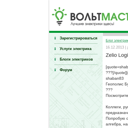
Зарегистрироваться
Блог электри
16.12.2013 |
Услуги электрика
Zelio Log
Блоги электриков
[quote=shab
Форум
???[/quote]
shaban83
Геополис Б
???
Посмотрите.
Коллеги, р
предназнач
Попробую о
алгебра, н