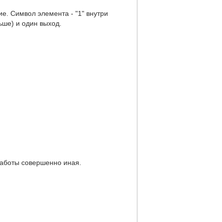
е. Символ элемента - "1" внутри
ьше) и один выход.
работы совершенно иная.