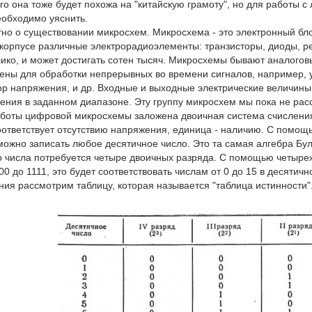
о она тоже будет похожа на "китайскую грамоту", но для работы 
обходимо уяснить.
тно о существовании микросхем. Микросхема - это электронный бло
корпусе различные электрорадиоэлементы: транзисторы, диоды, рез
лико, и может достигать сотен тысяч. Микросхемы бывают аналого
ены для обработки непрерывных во времени сигналов, например, у
ор напряжения, и др. Входные и выходные электрические величины
ения в заданном диапазоне. Эту группу микросхем мы пока не рас
аботы цифровой микросхемы заложена двоичная система счисления
соответствует отсутствию напряжения, единица - наличию. С помо
можно записать любое десятичное число. Это та самая алгебра Бу
о числа потребуется четыре двоичных разряда. С помощью четыре
00 до 1111, это будет соответствовать числам от 0 до 15 в десятичн
ния рассмотрим таблицу, которая называется "таблица истинности"