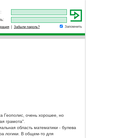
:
ь:
|
Запомнить
трация
Забыли пароль?
а Геополис, очень хорошее, но
ая грамота".
иальная область математики - булева
ра логики. В общем-то для