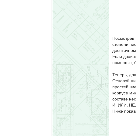
Посмотрев 
степени чи
десятичному
Если двоич
помощью, б
Теперь, для
Основой ци
простейшие 
корпусе ми
составе не
И, ИЛИ, НЕ
Ниже показ