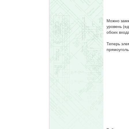
Можно замк
уровень (ед
обоих вход
Теперь элем
прямоугольн