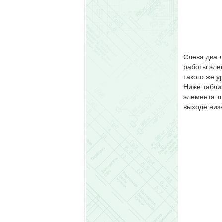
Слева два л
работы эле
такого же у
Ниже табли
элемента то
выходе низк