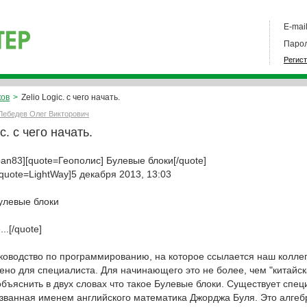
E-mail
Парол
Регис
ков
>
Zelio Logic. с чего начать.
Лебедев Олег Викторович
ic. с чего начать.
an83][quote=Геополис] Булевые блоки[/quote]
[quote=LightWay]5 декабря 2013, 13:03
улевые блоки
..[/quote]
уководство по программированию, на которое ссылается наш коллег
ено для специалиста. Для начинающего это не более, чем "китайск
бъяснить в двух словах что такое Булевые блоки. Существует спец
азванная именем английского математика Джорджа Буля. Это алгеб