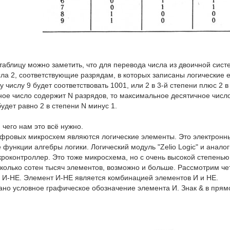
таблицу можно заметить, что для перевода числа из двоичной сист
сла 2, соответствующие разрядам, в которых записаны логические 
 числу 9 будет соответствовать 1001, или 2 в 3-й степени плюс 2 в
ное число содержит N разрядов, то максимальное десятичное число
удет равно 2 в степени N минус 1.
 чего нам это всё нужно.
фровых микросхем являются логические элементы. Это электронны
функции алгебры логики. Логический модуль "Zelio Logic" и анало
кроконтроллер. Это тоже микросхема, но с очень высокой степень
сколько сотен тысяч элементов, возможно и больше. Рассмотрим ч
, И-НЕ. Элемент И-НЕ является комбинацией элементов И и НЕ.
ано условное графическое обозначение элемента И. Знак & в прямо