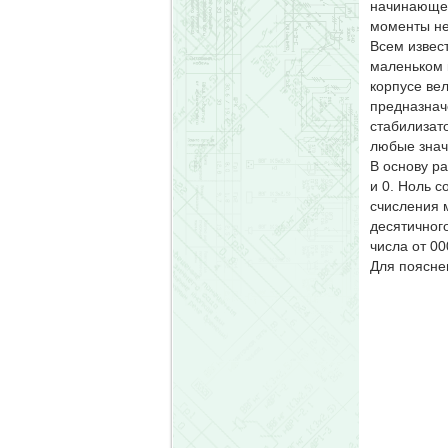
начинающег
моменты не
Всем извес
маленьком 
корпусе ве
предназнач
стабилизат
любые знач
В основу р
и 0. Ноль 
счисления 
десятичног
числа от 00
Для поясне