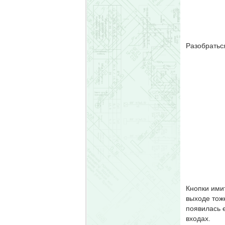
Разобраться
Кнопки имит
выходе тоже
появилась 
входах.