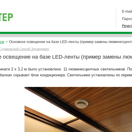
E-mail
Парол
Регис
ков
>
Основное освещение на базе LED-ленты (пример замены люминесцентн
Судаковский Сергей Эдуардович
 освещение на базе LED-ленты (пример замены люм
омнате 2 х 3,2 м было установлено 11 люминесцентных светильников. П
балках скрывает блок кондиционера. Светильники установлены по перим