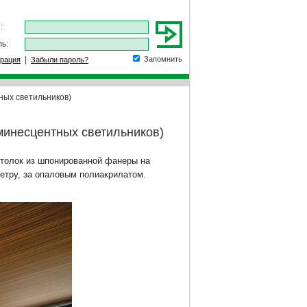
:
ь:
|
Запомнить
трация
Забыли пароль?
ых светильников)
инесцентных светильников)
отолок из шпонированной фанеры на
етру, за опаловым полиакрилатом.