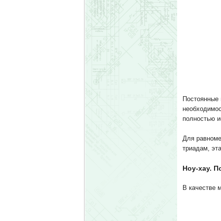
Постоянные 
необходимос
полностью и
Для равноме
триадам, эт
Ноу-хау.
П
В качестве 