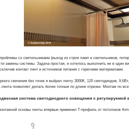
проблемы со светильниками (выход из строя ламп и светильников, потеря
ти замены системы. Задача простая, и хотелось выполнить ее в один ви
сключив контакт лент и источников питания с горючими материалами.
рного свечения без точек я выбрал ленту 3000К, 120 светодиодов, 9,6Вт
а лента позволяет делать более точные по длине отрезки. Монтаж по все
одвесная система светодиодного освещения с регулируемой 
монтажной основы ленты впервые применил Т-профиль от потолоков Arms