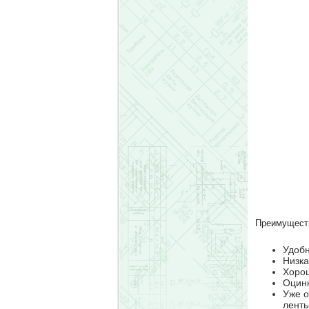
Преимущест
Удобн
Низка
Хорош
Оцинк
Уже о
ленты