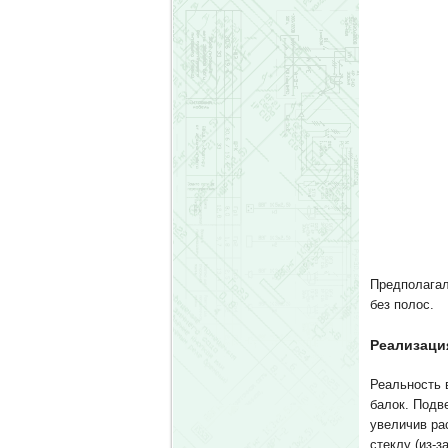
Предполагал
без полос.
Реализаци
Реальность 
балок. Подве
увеличив ра
стеклу (из-з