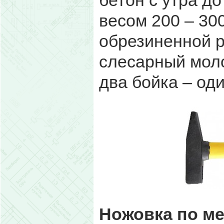
бетон с утра д
весом 200 – 30
обрезиненной р
слесарный моло
два бойка – од
Ножовка по м