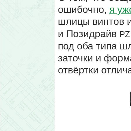
ошибочно,
я уж
шлицы винтов и
и Позидрайв
PZ
под оба типа шл
заточки и форм
отвёртки отлич