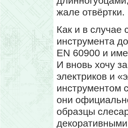
длинногубцами,
жале отвёртки.
Как и в случае 
инструмента д
EN 60900 и име
И вновь хочу з
электриков и «
инструментом с
они официально
образцы слесар
декоративными