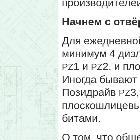
производителей
Начнем с отвё
Для ежедневно
минимум 4 диэл
1 и
2, и пл
PZ
PZ
Иногда бывают 
Позидрайв
3
PZ
плоскошлицевые 
битами.
О том, что общ