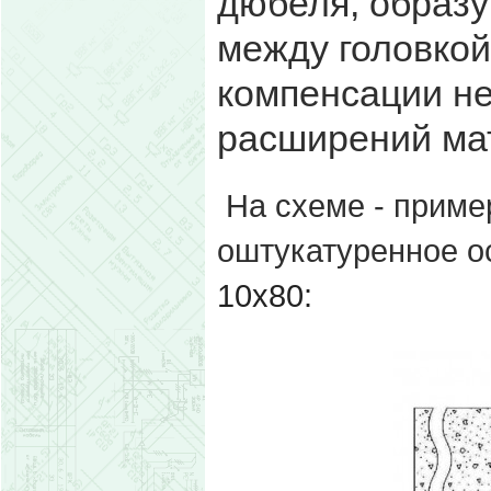
дюбеля, образ
между головкой
компенсации н
расширений ма
На схеме - приме
оштукатуренное 
10х80: