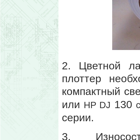
2. Цветной л
плоттер необ
компактный св
или
130
HP
DJ
серии.
3.
Износо