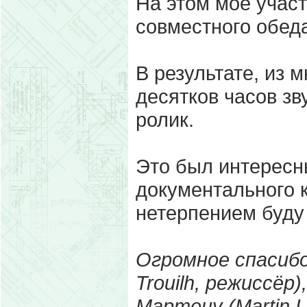
На этом моё участ
совместного обеда
В результате, из 
десятков часов зв
ролик.
Это был интересн
документального к
нетерпением буду
Огромное спасибо
Trouilh,
режиссёр),
Мартену (
Martin 