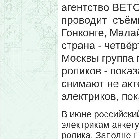
агентство BETC 
проводит съёмк
Гонконге, Мала
страна - четвё
Москвы группа 
роликов - пока
снимают не акт
электриков, по
В июне российский
электрикам анкету
ролика. Заполнен