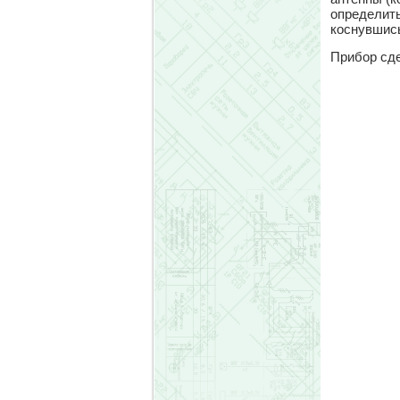
определить
коснувшись
Прибор сде