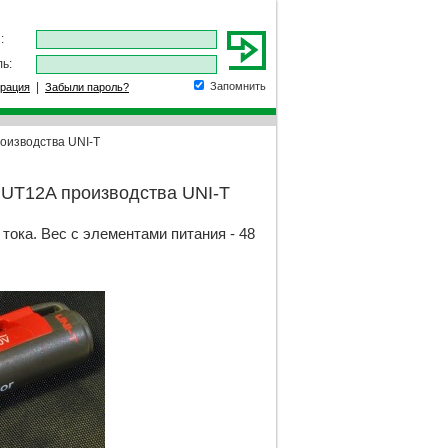
:
ь:
|
Запомнить
трация
Забыли пароль?
оизводства UNI-T
 UT12A производства UNI-T
ка. Вес с элементами питания - 48 