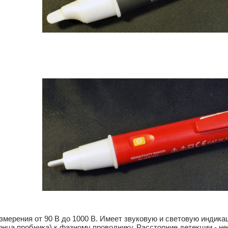
змерения от 90 В до 1000 В. Имеет звуковую и световую индика
онца пробника) к фазному проводнику. Расстояние детекции - не