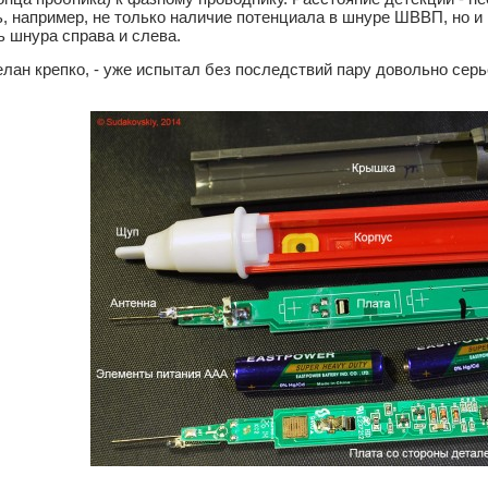
, например, не только наличие потенциала в шнуре ШВВП, но и н
 шнура справа и слева.
лан крепко, - уже испытал без последствий пару довольно серь