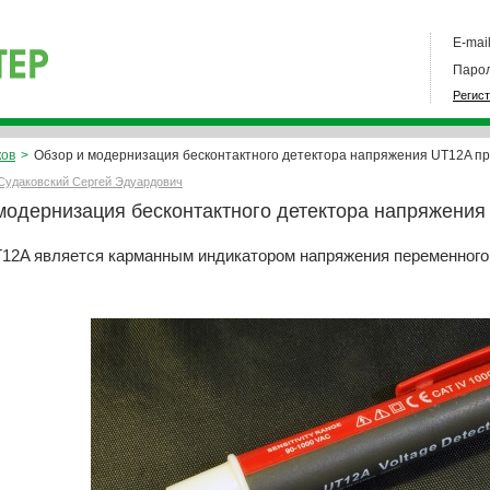
E-mail
Парол
Регис
ков
>
Обзор и модернизация бесконтактного детектора напряжения UT12A пр
Судаковский Сергей Эдуардович
модернизация бесконтактного детектора напряжения
12A является карманным индикатором напряжения переменного то