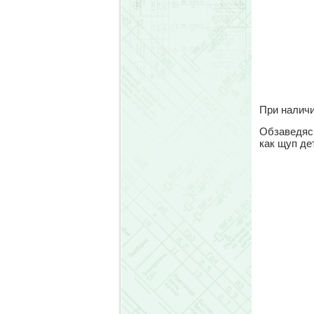
При наличи
Обзаведясь
как щуп де