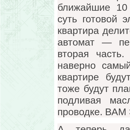
ближайшие 10
суть готовой э
квартира делит
автомат — пе
вторая часть
наверно самы
квартире буду
тоже будут пла
подливая мас
проводке. ВАМ
А теперь да