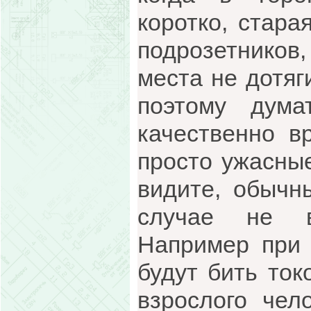
коротко, стара
подрозетников,
места не дотяг
поэтому дум
качественно в
просто ужасные
видите, обычн
случае не в
Например при 
будут бить ток
взрослого чел