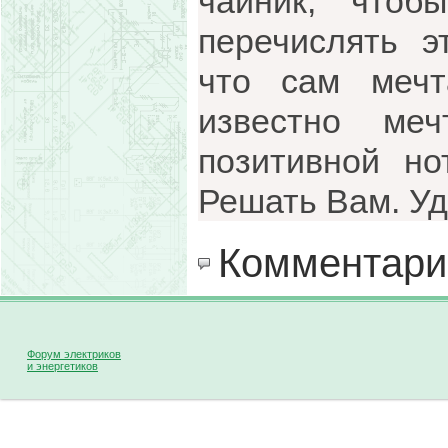
чайник, чтоб
перечислять э
что сам меч
известно ме
позитивной но
Решать Вам. Уд
Комментари
Форум электриков
и энергетиков