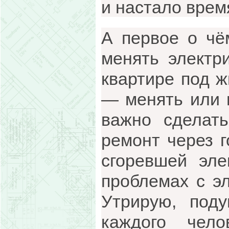
и настало врем
А первое о чё
менять электр
квартире под ж
— менять или н
важно сделат
ремонт через 
сгоревшей эле
проблемах с эл
Утрирую, под
каждого чел