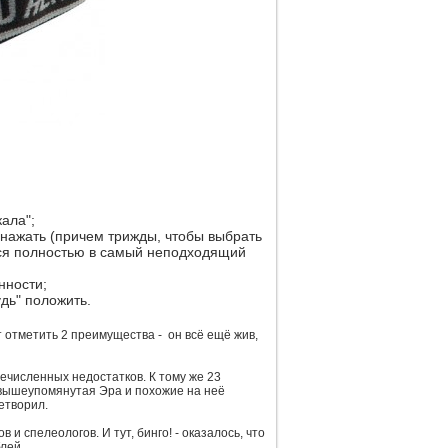
кала";
нажать (причем трижды, чтобы выбрать
ься полностью в самый неподходящий
нности;
дь" положить.
ит отметить 2 преимущества - он всё ещё жив,
ечисленных недостатков. К тому же 23
о вышеупомянутая Эра и похожие на неё
етворил.
и спелеологов. И тут, бинго! - оказалось, что
лей.