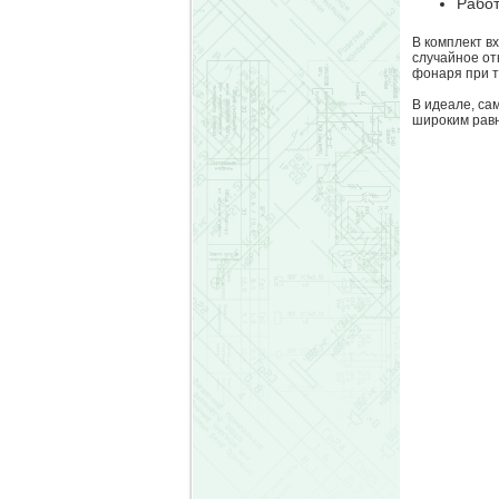
Работ
В комплект в
случайное от
фонаря при т
В идеале, са
широким рав