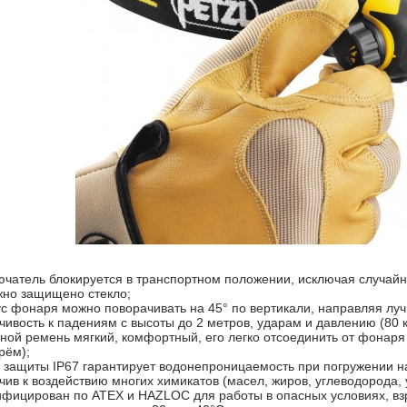
чатель блокируется в транспортном положении, исключая случайн
но защищено стекло;
с фонаря можно поворачивать на 45° по вертикали, направляя луч
чивость к падениям с высоты до 2 метров, ударам и давлению (80 к
ной ремень мягкий, комфортный, его легко отсоединить от фонаря 
рём);
 защиты IP67 гарантирует водонепроницаемость при погружении на
чив к воздействию многих химикатов (масел, жиров, углеводорода, 
фицирован по ATEX и HAZLOC для работы в опасных условиях, вз