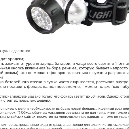
 кучи недостатков:
дит уродски;
ть зависит от уровня заряда батареи, и чаще всего светит в "полна
ькая кнопка включения/выбора режима, которую бывает непросто 
й режим), что не мешает фонарю включаться в сумке и разряжат
нт;
а батарейного отсека в сумке часто открывается, рассыпая внутре
но поставить фонарь на пол невозможно, - можно только "как-нибу
тик на упаковке указано только, что фонарь светит до 50 часов. Однако, сто
, и стоит экстремально дёшево.
но привело меня к необходимости выбрать новый фонарь, лишённый всех пер
 на носу. :^) Обход обычных магазинов результата не дал - в наличии тольк
к на китайских сайтах, несмотря на многочисленные варианты, тоже не удовл
нил про экстремальные виды отдыха, снаряжение для альпинистов, скалолазов 
е есть масса достойных предложений, по цене от сотен до десятков тысяч руб