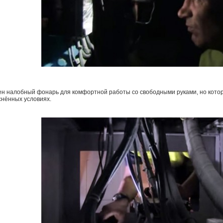
н налобный фонарь для комфортной работы со свободными руками, но котор
снённых условиях.