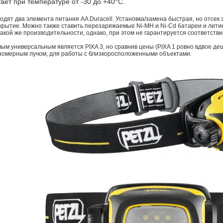
ает при температуре от -30 до +40°C.
ходят два элемента питания AA Duracell. Установка/замена быстрая, но отсек 
крытие. Можно также ставить перезаряжаемые Ni-MH и Ni-Cd батареи и лит
акой же производительности, однако, при этом не гарантируется соответств
мым универсальным является PIXA 3, но сравнив цены (PIXA 1 ровно вдвое деш
номерным лучом, для работы с близкоросположенными объектами.