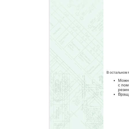
В остальном 
Можно
с пом
рези
Враща