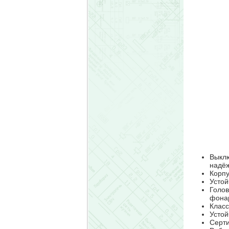
Выклю
надёж
Корпу
Устой
Голов
фона
Класс
Устой
Серти