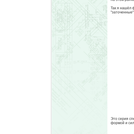
Так я нашёл 
"заточенные" 
Это серия сп
формой и сил