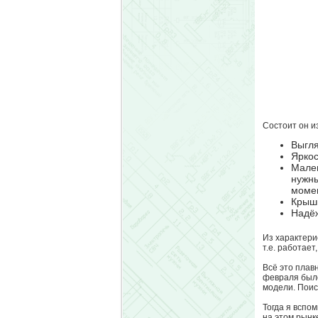
Состоит он из
Выгля
Яркос
Мален
нужны
моме
Крышк
Надёж
Из характерис
т.е. работает
Всё это плав
февраля было
модели. Поис
Тогда я вспом
на этом рынк