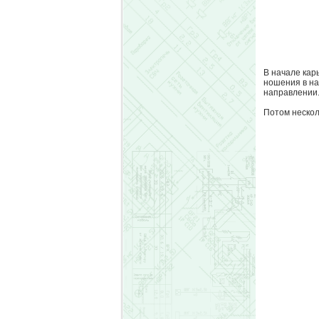
В начале кар
ношения в на
направлении
Потом нескол