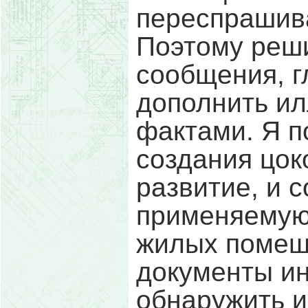
переспрашива
Поэтому реши
сообщения, г
дополнить и
фактами. Я п
создания цок
развитие, и 
применяемую
жилых помещ
документы ин
обнаружить и