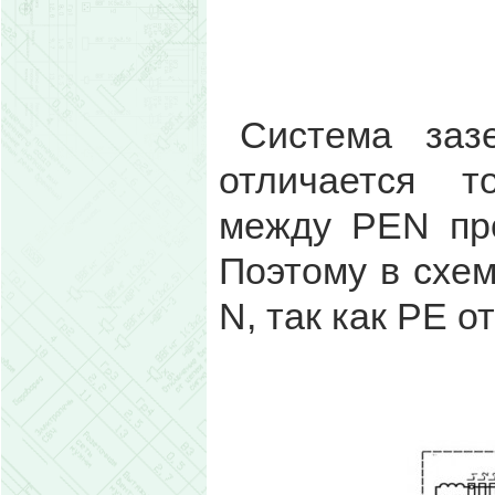
Система заз
отличается т
между PEN пр
Поэтому в схе
N, так как PE о