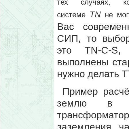
тех случаях, ко
TN
системе
не мо
Вас совреме
СИП, то выбо
это TN-C-S,
выполнены ста
нужно делать Т
Пример расчё
землю в Т
трансформато
заземления ч