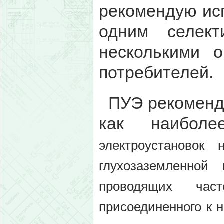
рекомендую исп
одним селек
несколькими 
потребителей.
ПУЭ рекоменд
как наибол
электроустановок
глухозаземленной
проводящих ча
присоединенного к н