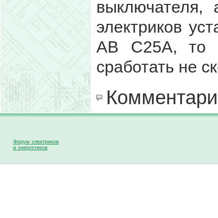
выключателя, 
электриков ус
АВ С25А, то 
сработать не ск
Комментари
Форум электриков
и энергетиков