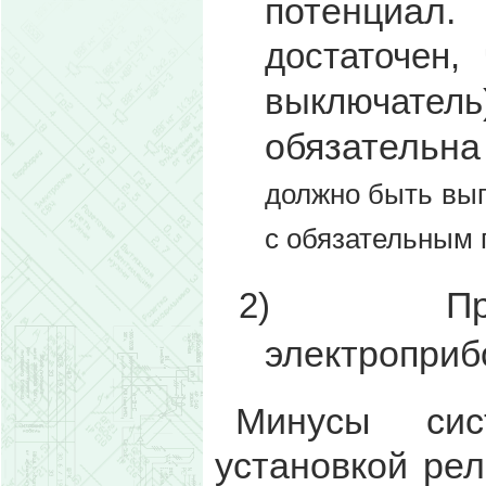
потенциал
достаточен,
выключате
обязательн
должно быть вып
с обязательным
П
2)
электроприб
Минусы сис
установкой ре