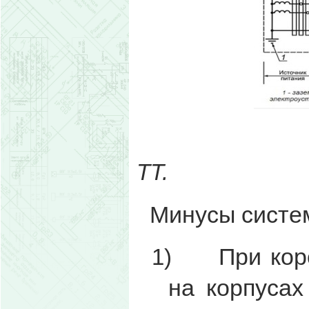
рис
TТ.
Минусы систе
При ко
1)
на корпусах