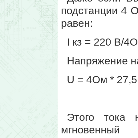
подстанции 4 О
равен:
I кз = 220 В/4
Напряжение на
U = 4Ом * 27,5
Этого тока 
мгновенный 