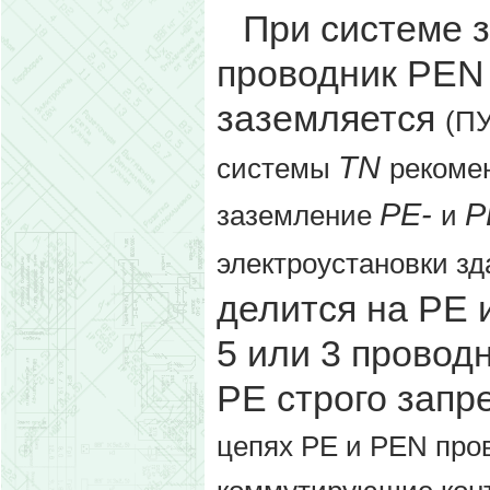
При системе з
проводник PEN 
заземляется
(П
TN
системы
рекоме
РЕ-
P
заземление
и
электроустановки зд
делится на PE 
5 или 3 провод
PE строго зап
цепях РЕ и РЕN про