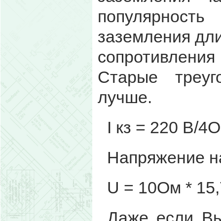
популярност
заземления дли
сопротивлени
Старые треуг
лучше.
I кз = 220 В/4
Напряжение на
U = 10Ом * 15,
Даже если Вы