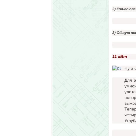
2) Кол-во с
3) Общую п
11 кВт
Ну а 
Для э
умнож
улета
повор
выжра
Тепер
четы
Углуб