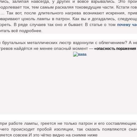
лись, залипая навсегда, у других и вовсе взрывались. Это про
одолевает ток, тем самым раскаляя токоведущие части. Кстати гов
я… Так вот, после длительного нагрева возникают искрения, пр
вваривают цоколь лампы в патрон. Как вы и догадались, следующ
гореть. В ряде случаев так оно и бывает. В статье о том
почему ча
итать всё подробнее.
 брутальных металлических люстр вздохнули с облегчением? А не
егревов найдётся не менее опасный момент —
«опасность поражения 
 при работе лампы, греется не только патрон и его составляющие
 чего происходит пробой изоляции, так сказать появляются сн
яется совсем.И это чётко видно на снимке ниже