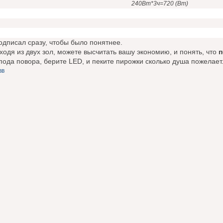
240Вт*3ч=720 (Вт)
одписал сразу, чтобы было понятнее.
ходя из двух зол, можете высчитать вашу экономию, и понять, что
п
спода повора, берите LED, и пеките пирожки сколько душа пожелает