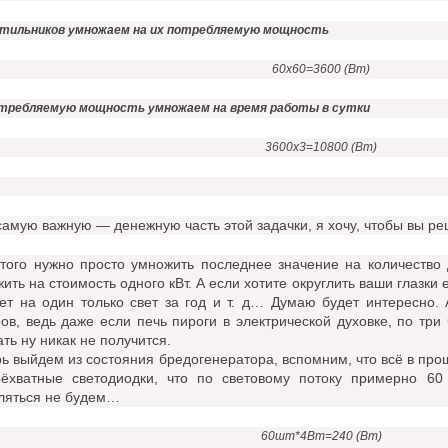
ветильников умножаем на их потребляемую мощность
60х60=3600 (Вт)
отребляемую мощность умножаем на время работы в сутки
3600х3=10800 (Вт)
самую важную — денежную часть этой задачки, я хочу, чтобы вы ре
того нужно просто умножить последнее значение на количество 
ить на стоимость одного кВт. А если хотите округлить ваши глазки
ет на один только свет за год и т. д… Думаю будет интересно. 
ов, ведь даже если печь пироги в электрической духовке, по три 
ть ну никак не получится.
ь выйдем из состояния бредогенератора, вспомним, что всё в пр
рёхватные светодиодки, что по световому потоку примерно 60 
ляться не будем…
60шт*4Вт=240 (Вт)