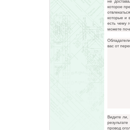
не достава
которое пре
отвлекатьс
которые и 
есть чему 
можете поч
Обладатели
вас от пер
Видите ли,
результате
провод огол