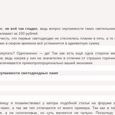
ию,
не всё так гладко
, ведь вопрос окупаемости таких светильник
аливает за 150 рублей.
честь, что первые светодиодки не стеснялись планки в пять, а то 
аю в скором времени всё устаканится в адекватную сумму.
окупать? Однозначно — да! Так как есть ещё одна сторона м
ов, ведь нагрев у них не значителен в отличии от страшно горячи
величивается прямопропорционально вашей экономии.
купаемости светодиодных ламп
блицу я позаимствовал у автора подобной статьи на форуме 
 ламп, а так же тип отличается от моего примера. Так как в 
я, а не галогеновые, но суть меняется не сильно. Поскольк