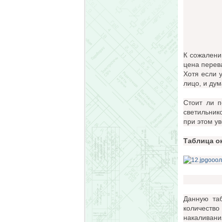
К сожален
цена перев
Хотя если у
лицо, и дум
Стоит ли п
светильник
при этом у
Таблица о
Данную та
количество
накаливани