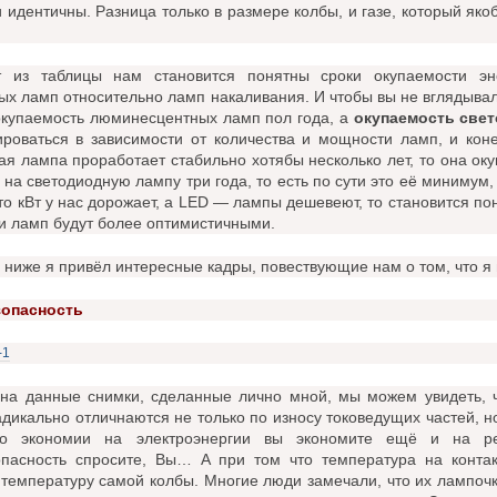
и идентичны. Разница только в размере колбы, и газе, который як
т из таблицы нам становится понятны сроки окупаемости эн
ых ламп относительно ламп накаливания. И чтобы вы не вглядывал
купаемость люминесцентных ламп пол года, а
окупаемость све
ироваться в зависимости от количества и мощности ламп, и коне
ая лампа проработает стабильно хотябы несколько лет, то она о
на светодиодную лампу три года, то есть по сути это её минимум,
что кВт у нас дорожает, а LED — лампы дешевеют, то становится п
и ламп будут более оптимистичными.
 ниже я привёл интересные кадры, повествующие нам о том, что я 
опасность
на данные снимки, сделанные лично мной, мы можем увидеть, 
икально отличнаются не только по износу токоведущих частей, но 
о экономии на электроэнергии вы экономите ещё и на р
пасность спросите, Вы… А при том что температура на контак
температуру самой колбы. Многие люди замечали, что их лампочк