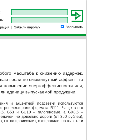
:
ь:
|
Запомнить
трация
Забыли пароль?
юбого масштаба к снижению издержек.
евают если не сиюминутный эффект, то
ся повышение энергоффективности или,
или единицу выпускаемой продукции.
ния и акцентной подсветки используются
 с рефлекторами формата R111. Чаще всего
5. G53 и GU10 – галогеновые, а GX8,5 –
ачей, но довольно дороги (от 350 рублей),
т.к. на происходит, как правило, на высоте и