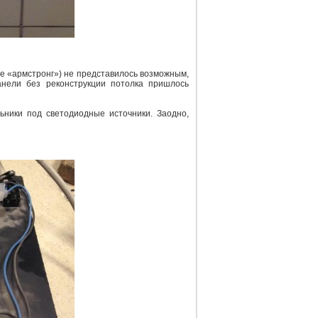
не «армстронг») не представилось возможным,
нели без реконструкции потолка пришлось
ники под светодиодные источники. Заодно,