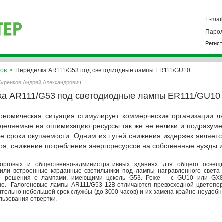
E-mail
Парол
Регис
ков
>
Переделка AR111/G53 под светодиодные лампы ER111/GU10
Куренков Андрей Александрович
ка AR111/G53 под светодиодные лампы ER111/GU10
ономическая ситуация стимулирует коммерческие организации л
деляемые на оптимизацию ресурсы так же не велики и подразум
е сроки окупаемости. Одним из путей снижения издержек являет
ря, снижение потребления энергоресурсов на собственные нужды 
орговых и общественно-административных зданиях для общего освеще
 или встроенные карданные светильники под лампы направленного света
 решения с лампами, имеющими цоколь G53. Реже – с GU10 или GX8,
е. Галогеновые лампы AR111/G53 12В отличаются превосходной цветоперед
тельно небольшой срок службы (до 3000 часов) и их замена крайне неудобна, 
льзования отвертки.