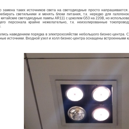
о замена таких источников света на светодиодные просто напрашивается. 
ебирать светильники и менять блоки питания, т.к. нередко для галогено
 китайские светодиодные лампы AR111 с цоколем G53 на 220В, но использова
его персонала крайне нежелательно, т.к. неизолированные токопрово
.
лись наведением порядка в электрохозяйстве небольшого бизнес-центра. 
ные источники. Входной узел и холл бизнес-центра оснащены встроенными 