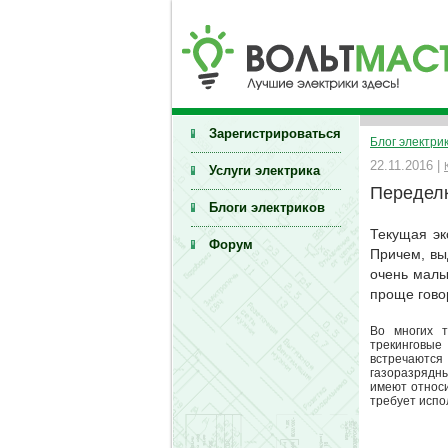
Зарегистрироваться
Блог электри
22.11.2016 |
Услуги электрика
Передел
Блоги электриков
Текущая эк
Форум
Причем, вы
очень малы
проще гово
Во многих т
трекинговые
встречаются
газоразрядны
имеют относи
требует испо