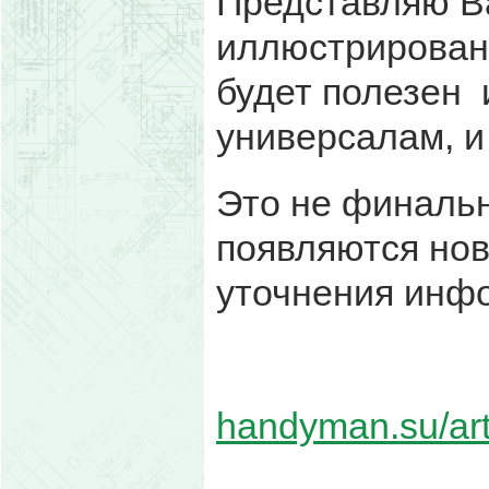
Представляю В
иллюстрированн
будет полезен 
универсалам, и 
Это не финальн
появляются но
уточнения инф
handyman.su/art