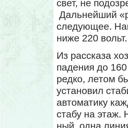
свет, не подозр
Дальнейший «р
следующее. На
ниже 220 вольт.
Из рассказа хо
падения до 160 
редко, летом б
установил стаб
автоматику каж
стабу на этаж. 
ный, одна лини