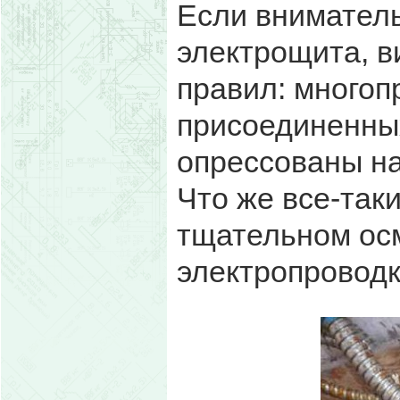
Если внимател
электрощита, 
правил: многоп
присоединенных
опрессованы н
Что же все-так
тщательном осм
электропроводк