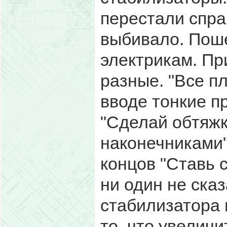
перестали спра
выбивало. Поше
электрикам. Пр
разные. "Все пл
вводе тонкие п
"Сделай обтяжк
наконечниками"
концов "Ставь 
ни один не ска
стабилизатора 
то, что увеличи