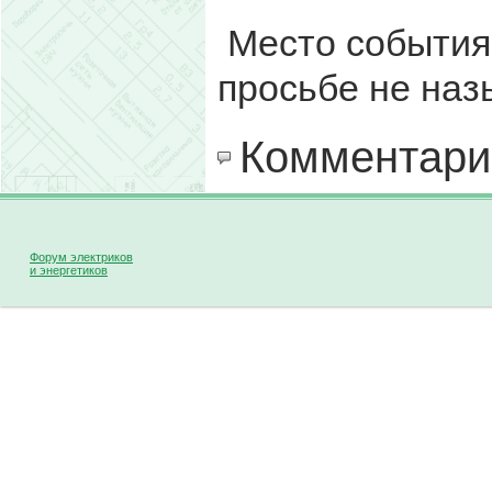
Место события 
просьбе не наз
Комментари
Форум электриков
и энергетиков