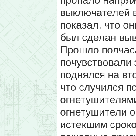
пропало напряж
выключателей в
показал, что о
был сделан выв
Прошло полчаса
почувствовали 
поднялся на вто
что случился п
огнетушителями
огнетушители о
истекшим сроко