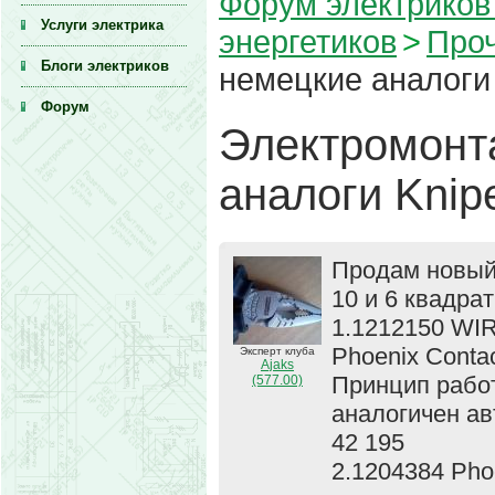
Форум электриков
Услуги электрика
энергетиков
>
Про
Блоги электриков
немецкие аналоги 
Форум
Электромонт
аналоги Knip
Продам новый 
10 и 6 квадра
1.1212150 WI
Phoenix Conta
Эксперт клуба
Ajaks
Принцип рабо
(577.00)
аналогичен ав
42 195
2.1204384 Ph