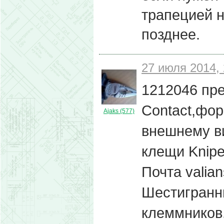
трапецией н
позднее.
27 июля 2014, 
1212046 пр
Contact,фо
Ajaks (577)
внешнему ви
клещи Knipe
Почта valia
Шестигранн
клеммников