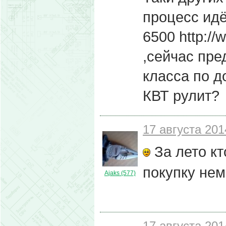
процесс идё
6500 http://
,сейчас пре
класса по д
КВТ рулит?
17 августа 201
За лето кт
покупку нем
Ajaks (577)
17 августа 201