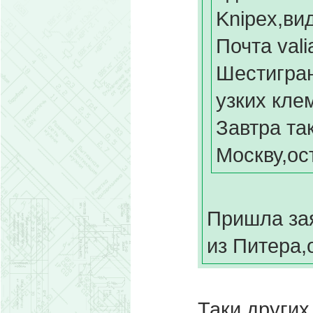
Knipex,ви
Почта val
Шестигра
узких кле
Завтра та
Москву,ос
Пришла зая
из Питера,
Таки других