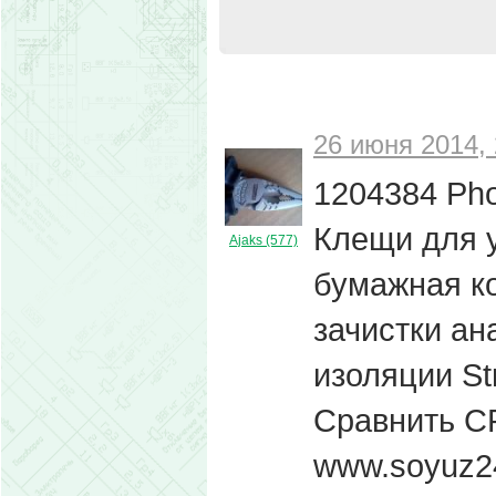
26 июня 2014, 
1204384 Ph
Клещи для 
Ajaks (577)
бумажная ко
зачистки ан
изоляции Str
Сравнить 
www.soyuz24