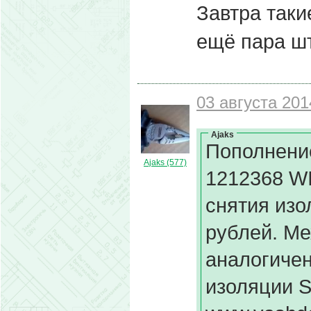
Завтра таки
ещё пара шт
03 августа 201
Ajaks
Пополнени
Ajaks (577)
1212368 W
снятия изо
рублей. Ме
аналогичен
изоляции S