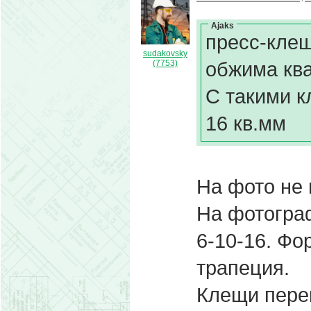
Ajaks
пресс-клещ
sudakovsky
обжима ква
(7753)
С такими к
16 кв.мм
На фото не 
На фотогра
6-10-16. Фо
трапеция.
Клещи пере