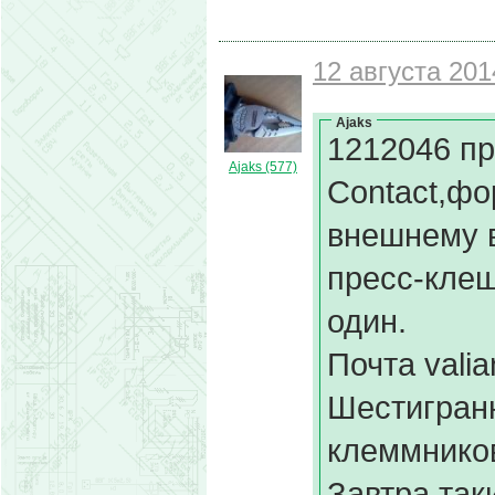
12 августа 201
Ajaks
1212046 п
Ajaks (577)
Contact,ф
внешнему в
пресс-клещ
один.
Почта vali
Шестигранн
клеммнико
Завтра так