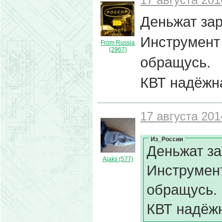
Деньжат зар
Инструмент 
From Russia
(2967)
обращусь.
КВТ надёжна
17 августа 201
Из_России
Деньжат за
Ajaks (577)
Инструмент
обращусь.
КВТ надёжн