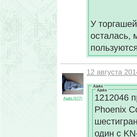
У торгашей
осталась, 
пользуются
12 августа 201
Ajaks
Ajaks
1212046 
Ajaks (577)
Phoenix C
шестигран
один с KN