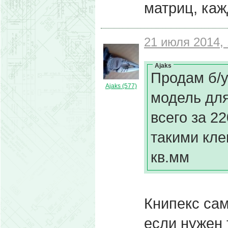
матриц, каж
21 июля 2014, 
Ajaks
Продам б/у
Ajaks (577)
модель для
всего за 2
такими кл
кв.мм
Книпекс сам
если нужен 