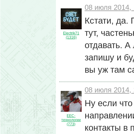
08 июля 2014, 
Кстати, да.
тут, частен
Electrik71
(1316)
отдавать. А
запишу и бу
вы уж там с
08 июля 2014, 
Ну если что
направлении
ЕЕС-
технологии
(773)
контакты в