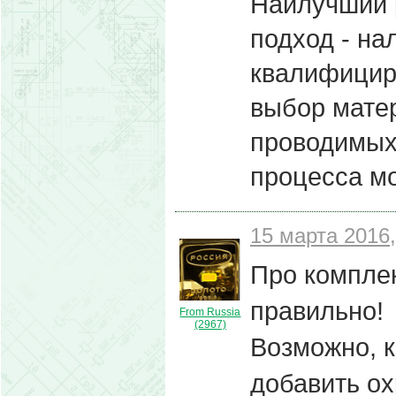
Наилучший 
подход - на
квалифицир
выбор матер
проводимых
процесса м
15 марта 2016,
Про комплек
правильно!
From Russia
(2967)
Возможно, 
добавить ох