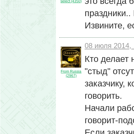
это всегда 
select (4350)
праздники..
Извините, е
08 июля 2014, 
Кто делает 
"стыд" отсут
From Russia
(2967)
заказчику, 
говорить.
Начали рабо
говорит-под
Если заказч