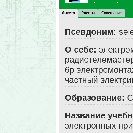
Анкета
Работы
Сообщение
Псевдоним:
sele
О себе:
электром
радиотелемастер
6р электромонтаж
частный электри
Образование:
С
Название учебн
электронных пр