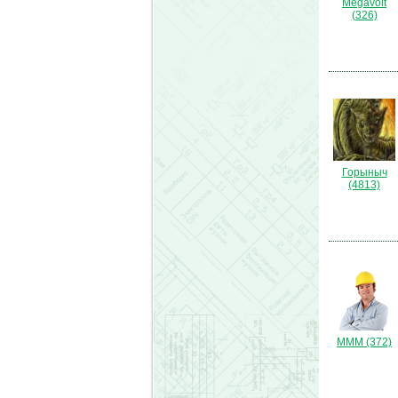
Megavolt
(326)
Горыныч
(4813)
МММ (372)