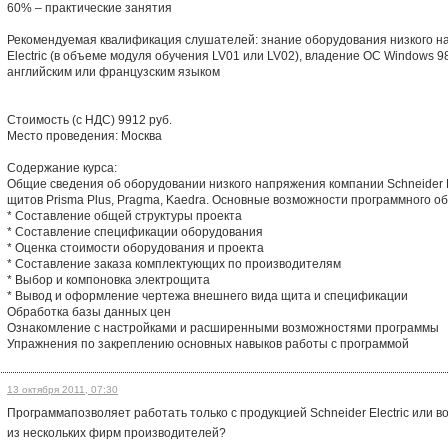
60% – практические занятия
Рекомендуемая квалификация слушателей: знание оборудования низкого н
Electric (в объеме модуля обучения LV01 или LV02), владение ОС Windows 98
английским или французским языком
Стоимость (с НДС) 9912 руб.
Место проведения: Москва
Содержание курса:
Общие сведения об оборудовании низкого напряжения компании Schneider 
щитов Prisma Plus, Pragma, Kaedra. Основные возможности программного о
* Составление общей структуры проекта
* Составление спецификации оборудования
* Оценка стоимости оборудования и проекта
* Составление заказа комплектующих по производителям
* Выбор и компоновка электрощита
* Вывод и оформление чертежа внешнего вида щита и спецификации
Обработка базы данных цен
Ознакомление с настройками и расширенными возможностями программы
Упражнения по закреплению основных навыков работы с программой
13 октября 2011, 07:30
Программапозволяет работать только с продукцией Schneider Electric или
из нескольких фирм производителей?