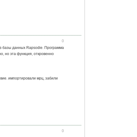
0
из базы данных Rapsodie. Программа
но, но эта функция, откровенно
вие. импортировали мрц, забили
0