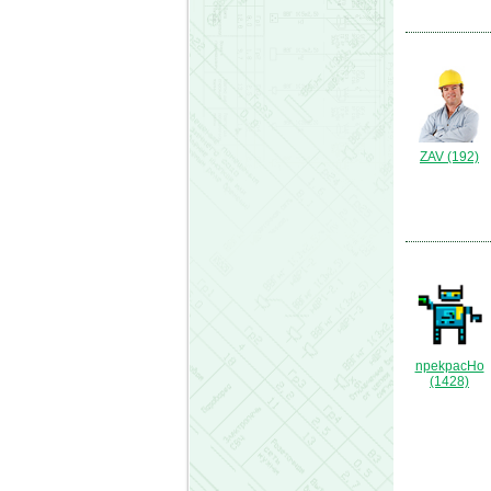
ZAV (192)
npekpacHo
(1428)