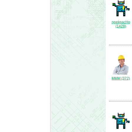
npekpacHo
(1428)
МММ (372)