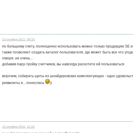
13 октября 2011, 08:53
по большому счету, полноценно использовать можно только продукцию SE 
также позволяет создать каталог пользователя, где может быть все что угод
говоря, не очень...
добавив пару-тройку счетчиков, вы навсегда расхотите ей пользоваться
впрочем, собирать щиты из шнайдеровских комплектующих - одно удовольст
реквизиты и... понеслась
))
13 октября 2011, 11:52