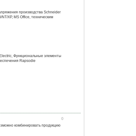
апряжения производства Schneider
/NT/ХР, MS Office, техническим
Electric, Функциональные элементы
беспечения Rapsodie
0
 возможно комбинировать продукцию