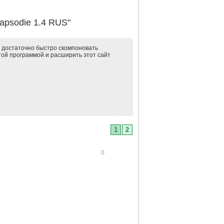
apsodie 1.4 RUS"
ет достаточно быстро скомпоновать
той программой и расширить этот сайт
1
2
0