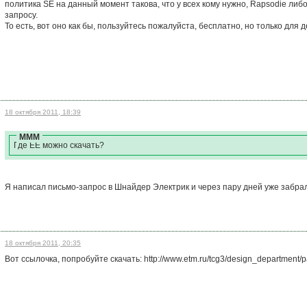
политика SE на данный момент такова, что у всех кому нужно, Rapsodie либ
запросу.
То есть, вот оно как бы, пользуйтесь пожалуйста, бесплатно, но только для 
18 октября 2011, 18:39
МММ
Где ЕЕ можно скачать?
Я написал письмо-запрос в Шнайдер Электрик и через пару дней уже забрал
18 октября 2011, 20:35
Вот ссылочка, попробуйте скачать: http://www.etm.ru/tcg3/design_department/