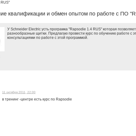
4 RUS"
е квалификации и обмен опытом по работе с ПО "R
У Schneider Electric усть програмка "Rapsodie 1.4 RUS" которая позволя
разнообразные щитки. Предлагаю провести курс по обучению работе с э
консультациями по работе с этой программой.
11 октября 2011, 22:00
в тренинг -центре есть курс по Rapsodie