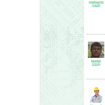
npekpacHo
(1428)
bagdan
(2324)