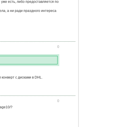
о уже есть, либо предоставляется по
дела, а ни ради праздного интереса
0
 конверт с дисками в DHL.
0
page10/?