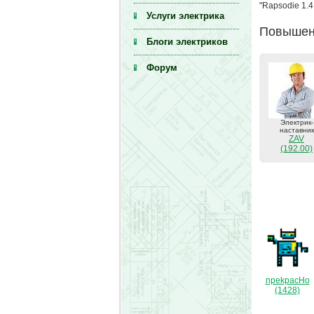
"Rapsodie 1.
Услуги электрика
Повышени
Блоги электриков
Форум
Электрик-
наставник
ZAV
(192.00)
npekpacHo
(1428)