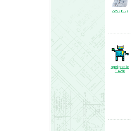
ZAV (192)
npekpacHo
(1428)