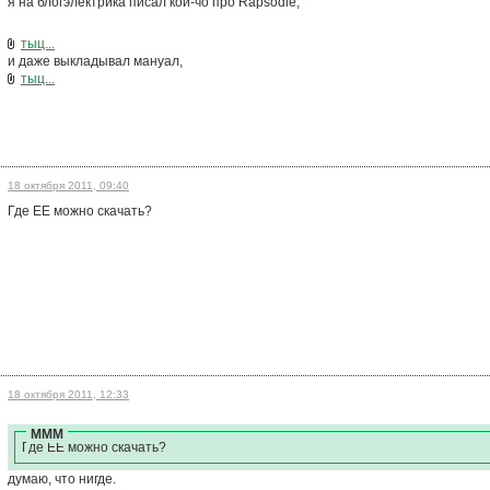
я на блогэлектрика писал кой-чо про Rapsodie,
тыц...
и даже выкладывал мануал,
тыц...
18 октября 2011, 09:40
Где ЕЕ можно скачать?
18 октября 2011, 12:33
МММ
Где ЕЕ можно скачать?
думаю, что нигде.