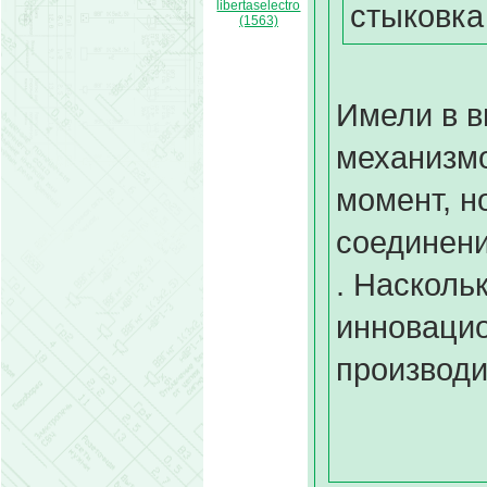
libertaselectro
стыковка
(1563)
Имели в в
механизмо
момент, н
соединени
. Насколь
инновацио
производи