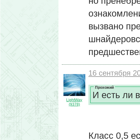
но пренебре
ознакомлени
вызвано пр
шнайдеровс
предшестве
16 сентября 20
Прохожий
И есть ли в
LightWay
(9378)
Класс 0,5 е