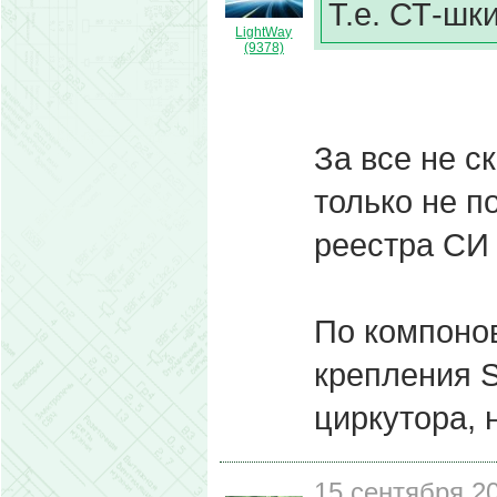
Т.е. СТ-шки
LightWay
(9378)
За все не с
только не п
реестра СИ 
По компонов
крепления 
циркутора, 
15 сентября 20