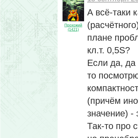
А всё-таки 
(расчётного
Прохожий
(1421)
плане пробл
кл.т. 0,5S?
Если да, да
то посмотрю
компактнос
(причём ино
значение) -
Так-то про 