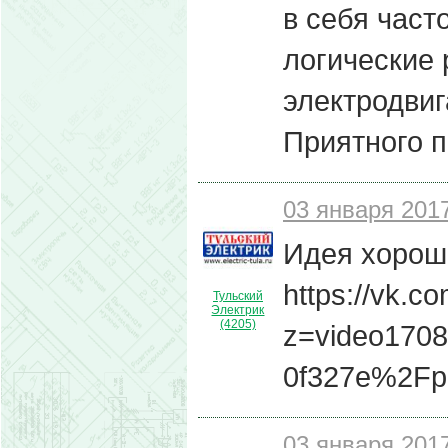
в себя част
логические 
электродвиг
Приятного п
03 января 2017
Идея хорош
https://vk.c
Тульский
Электрик
(4205)
z=video170
0f327e%2Fp
03 января 2017