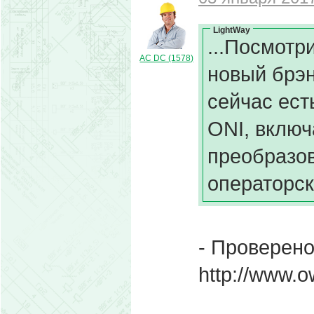
LightWay
...Посмотр
AC DC (1578)
новый брэн
сейчас ест
ONI, вклю
преобразов
операторск
- Проверен
http://www.o