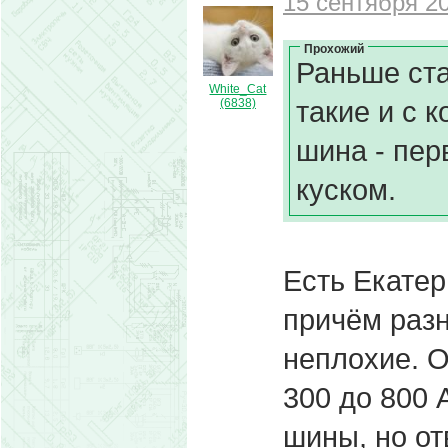
15 сентября 20
Прохожий
Раньше ста
White_Cat
такие и с 
(6838)
шина - пер
куском.
Есть Екатер
причём раз
неплохие. О
300 до 800 А
шины, но от