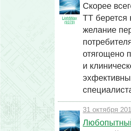
Скорее всег
ТТ берется 
LightWay
(9378)
желание пе
потребителя
отягощено 
и клиничес
эхфективны
специалиста
31 октября 201
Любопытный