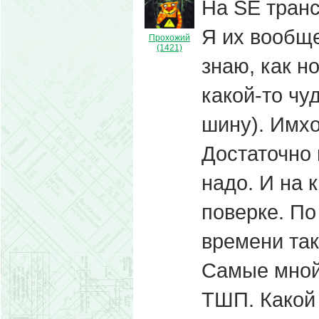
На SE транс
Я их вообще
Прохожий
(1421)
знаю, как н
какой-то чу
шину). Имхо
Достаточно 
надо. И на 
поверке. По
времени так
Самые мной
ТШП. Какой 