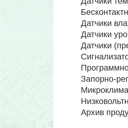
Датчики те
Бесконтакт
Датчики вла
Датчики уро
Датчики (пр
Сигнализато
Программно
Запорно-ре
Микроклима
Низковольт
Архив прод