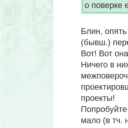
о поверке е
Блин, опять
(бывш.) пер
Вот! Вот она
Ничего в ни
межповерочн
проектировщ
проекты!
Попробуйте 
мало (в тч. 