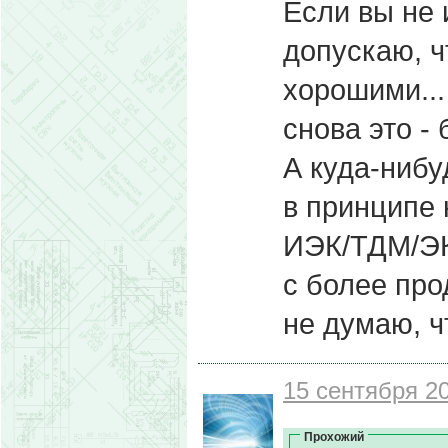
Если вы не 
допускаю, ч
хорошими...
снова это -
А куда-нибу
в принципе 
ИЭК/ТДМ/ЭКФ
с более про
не думаю, чт
15 сентября 20
Прохожий