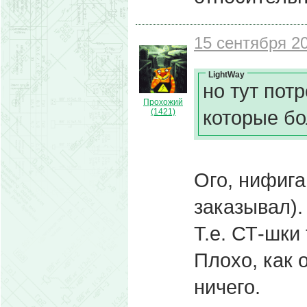
15 сентября 20
LightWay
но тут по
Прохожий
которые б
(1421)
Ого, нифига
заказывал).
Т.е. СТ-шки 
Плохо, как 
ничего.