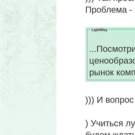
Проблема - 
LightWay
...Посмотр
ценообразо
рынок ком
))) И вопрос
) Учиться л
будем ждать