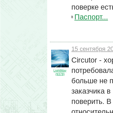
поверке ест
Паспорт...
15 сентября 20
Circutor - х
потребовал
LightWay
(9378)
больше не п
заказчика в 
поверить. В
относительн