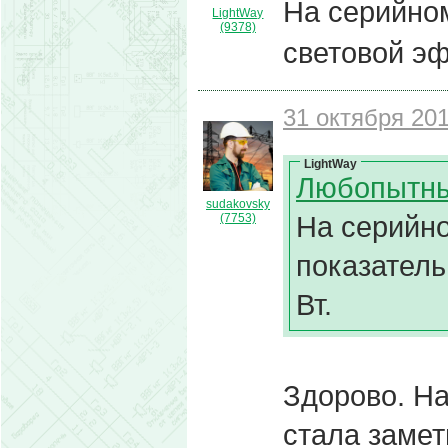
На серийно
LightWay
(9378)
световой эф
31 октября 201
LightWay
Любопытны
sudakovsky
На серийн
(7753)
показатель
Вт.
Здорово. Н
стала заме