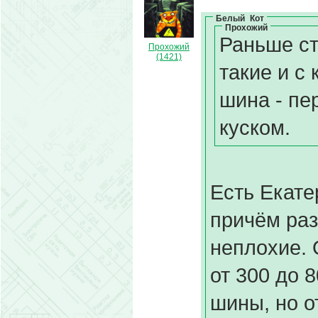
Белый_Кот
Прохожий
Раньше ст
Прохожий
(1421)
такие и с
шина - пе
куском.
Есть Екате
причём ра
неплохие. 
от 300 до 8
шины, но о