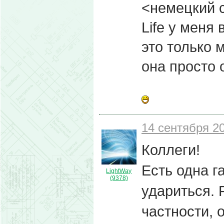
<немецкий 
Life у меня
это только 
она просто 
14 сентября 20
Коллеги!
Есть одна г
LightWay
(9378)
удариться. 
частности, 