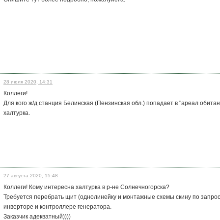
28 июля 2020, 14:31
Коллеги!
Для кого ж/д станция Белинская (Пензинская обл.) попадает в "ареал обитан
халтурка.
27 августа 2020, 15:48
Коллеги! Кому интересна халтурка в р-не Солнечногорска?
Требуется перебрать щит (однолинейку и монтажные схемы скину по запросу
инверторе и контроллере генератора.
Заказчик адекватный))))