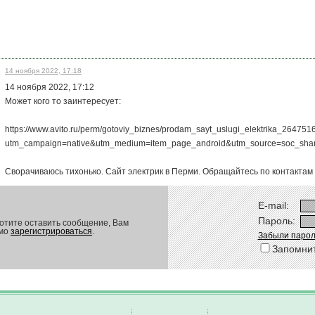
14 ноября 2022, 17:18
14 ноября 2022, 17:12
Может кого то заинтересует:
https://www.avito.ru/perm/gotoviy_biznes/prodam_sayt_uslugi_elektrika_26475
utm_campaign=native&utm_medium=item_page_android&utm_source=soc_shari
Сворачиваюсь тихонько. Сайт электрик в Перми. Обращайтесь по контактам
E-mail:
Пароль:
отите оставить сообщение, Вам
имо
зарегистрироваться
.
Забыли парол
Запомни