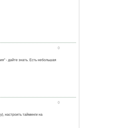
0
ия" - дайте знать. Есть небольшая
0
), настроить тайминги на