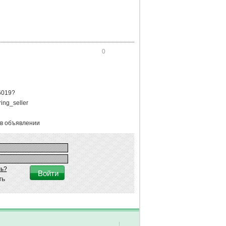
0
16019?
ng_seller
 в объявлении
ь?
ть