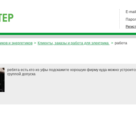
E-mail
Парол
Регис
иков и энергетиков
>
Клиенты, заказы и работа для электрика
>
работа
ребята есть кто из уфы подскажите хорошую фирму куда можно устроитс
группой допуска