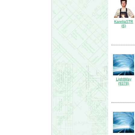
KareliaSTR
(6)
LightWay
(9378)