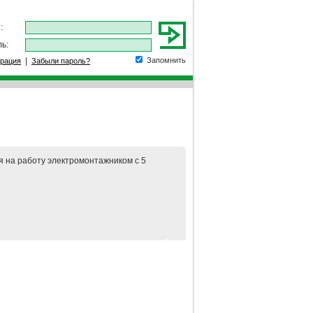
:
ь:
|
Запомнить
трация
Забыли пароль?
я на работу электромонтажником с 5