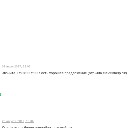
03 июля 2017, 12:09
Звоните +79282275227 есть хорошее предложение (http://ufa.elektrikhelp.ru/)
u
26 августа 2017, 16:36
Опишите тут более подробно, пожалуйста.