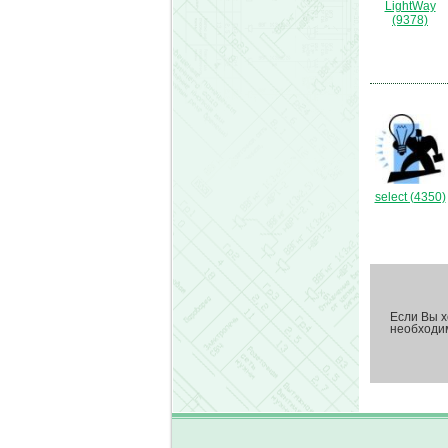
LightWay
(9378)
select (4350)
Если Вы х
необход