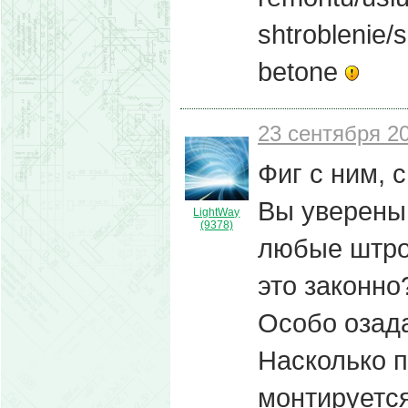
shtroblenie/
betone
23 сентября 20
Фиг с ним, 
Вы уверены,
LightWay
(9378)
любые штро
это законно
Особо озада
Насколько п
монтируется