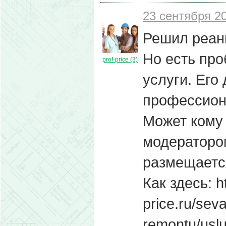
23 сентября 20
Решил реан
Но есть пр
prof-price (3)
услуги. Его
профессион
Может кому 
модераторо
размещается
Как здесь: ht
price.ru/sev
remontu/uslu