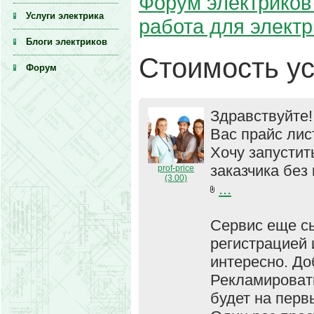
Форум электриков 
Услуги электрика
работа для элект
Блоги электриков
Стоимость ус
Форум
Здравствуйте!
Вас прайс лис
Хочу запустит
заказчика без
prof-price
(3.00)
...
Сервис еще сы
регистрацией 
интересно. До
Рекламировать
будет на перв