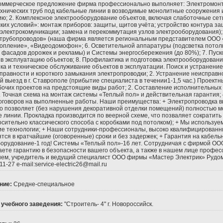
ммерческое предложение фирма профессионально выполняет: Электромонта
ехнических труб под кабельные линии в возводимые монолитные сооружения
ю; 2. Комплексное электрооборудование объектов, включая слаботочные сет
ких условий»: монтаж приборов: защиты, щитов учёта; устройство контура з
 электрокомуникации; замена и перекоммутация узлов электрооборудования);
 трубопроводов» (наша фирма является региональным представителем ООО «
опление», «Видеодомофон»; 6. Осветительной аппаратуры (подсветка потолко
 фасадов дорожек и рекламы) и Системы энергосбережения (до 80%); 7. Пус
в эксплуатацию объектов; 8. Профилактика и подготовка электрооборудовани
ка и техническое обслуживание объектов в эксплуатации. Поиск и устранени
правности и короткого замыкания электропроводки; 2. Устранение неисправно
 выезд в г. Ставрополе (прибытие специалиста в течении1-1,5 час.) Проектн
бочих проектов на предстоящие виды работ; 2. Составление исполнительных
. Точная схема на монтаж системы «Теплый пол» и действительная гарантия;
оговоров на выполненные работы. Наши преимущества: + Электропроводка в
то позволяет (без нарушения декоративной отделки помещений) полностью м
 линии. Прокладка производится по веерной схеме, что позваляет сократить
осительно классического способа с коробками под потолком); + Мы использ
ие технологии; + Наши сотрудники-профессионалы, высоко квалифицированн
тся в кратчайшие (оговоренные) сроки и без задержек; + Гарантия на кабель
орудование-1 год! Системы «Теплый пол»-16 лет. Сотрудничая с фирмой ОО
ете гарантию в безопасности вашего объекта, а также в нашем лице профес
ем, учредитель и ведущий специалист ООО фирмы «Мастер Электрик» Рудом
11-27 e-mail:service-electric26@mail.ru
ние:
Средне-специальное
 учебного заведения:
"Строитель- 4" г. Новороссийск.