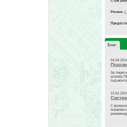
Стаж раб
Регион:
С
Предоста
Блог:
04.04.201
Подсве
За такую 
штробу ПН
под монта
15.01.201
Систем
С вопросо
появляетс
рекоменду