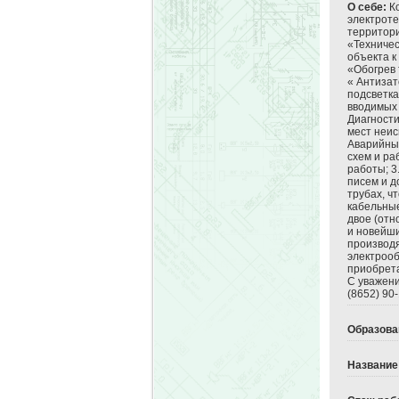
О себе:
Ко
электрот
территори
«Техничес
объекта к
«Обогрев
« Антизат
подсветка
вводимых 
Диагности
мест неис
Аварийный
схем и ра
работы; 3
писем и д
трубах, ч
кабельные
двое (отн
и новейш
производя
электрооб
приобрета
С уважени
(8652) 90-
Образова
Название