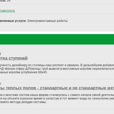
оты:
26
таврополь
вляемые услуги:
Электромонтажные работы
8
тка ступеней
кучность дизайнеру из столицы наш респект и уважуха. В дальнейшем добавл
Д чёрную гофру Д25(концы труб вывели в монтажные коробки переключателе
жные коробки углубления 68х45.
6
ы теплых полов - стандартные и не стандартные ме
м о монтаже систем наша фирма сталкнулась с самого начала своей деятельн
я на объекте в разное время и зачастую в тот момент когда по технологии уж
емого метода укладки системы.