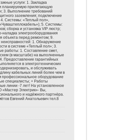
жные услуги: 1. Закладка
 и планируемую прилегающую
и; 3. Выполнение требований
ащитного заземления; подключение
 4. Системы: «Теплый пол»,
Чуваштеплокабель»); 5. Системы:
в; сборка и установка VIP люстр;
ко-наладка электрооборудования
я объекта перед ремонтом; 9.
е неисправностей: 1. Обнаружение
сти в системе «Теплый пол»; 3.
ые работы: 1. Составление смет,
 схем (в масштабе) на выполненные
 4. Предоставление гарантийных
ыполняется в электротехнических
одернизировать, и обслуживать
 длину кабельных линий более чем в
уем профессиональное оборудование
ые специалисты; + Работы
ные линии -7 лет! На установленное
О «Мастер Электрик»- Вы,
сионального и надёжного партнёра.
ётов Евгений Анатольевич тел.8