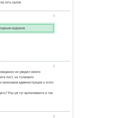
ла сеть залов.
0
иходным ордером.
0
еожиданно не увидел своего
ите пост, но толкового
х признаков администрации у этого
ать? Раз уж тут выпиливаете и так
0