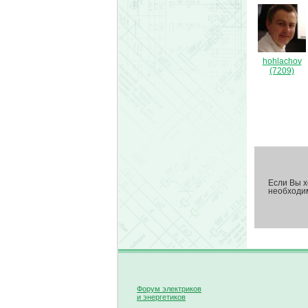
hohlachov
(7209)
Если Вы х
необход
Форум электриков
и энергетиков