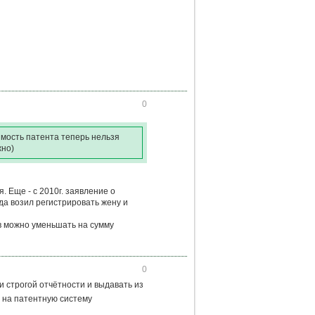
0
имость патента теперь нельзя
жно)
 Еще - с 2010г. заявление о
гда возил регистрировать жену и
в можно уменьшать на сумму
0
 строгой отчётности и выдавать из
 на патентную систему