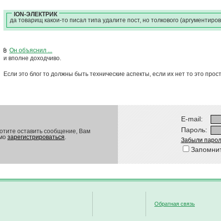
ION-ЭЛЕКТРИК
да товарищ какой-то писал типа удалите пост, но толкового (аргументиро
Он объяснил ...
и вполне доходчиво.
Если это блог то должны быть технические аспекты, если их нет то это про
E-mail:
Пароль:
отите оставить сообщение, Вам
имо
зарегистрироваться
.
Забыли парол
Запомни
Обратная связь