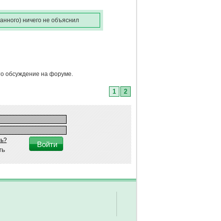
ванного) ничего не объяснил
сто обсуждение на форуме.
1
2
ь?
ть