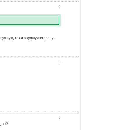
0
 лучшую, так и в худшую сторону.
0
0
, не?