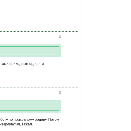
0
 так и приходным ордером.
0
аботу по приходному ордеру. Потом
 недоплатил, зажал.