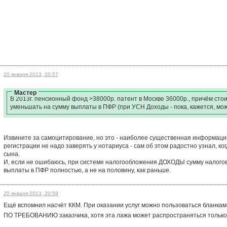
20 января 2013, 20:57
Мастер
В 2013г. пенсионный фонд >38000р. патент в Москве 36000р., причём сто
уменьшать на сумму выплаты в ПФР (при УСН Доходы - пока, кажется, мо
Извините за самоцитирование, но это - наиболее существенная информация.
регистрации не надо заверять у нотариуса - сам об этом радостно узнал, ко
сына.
И, если не ошибаюсь, при системе налогообложения ДОХОДЫ сумму налого
выплаты в ПФР полностью, а не на половину, как раньше.
20 января 2013, 20:59
Ещё вспомнил насчёт ККМ. При оказании услуг можно пользоваться бланками
ПО ТРЕБОВАНИЮ заказчика, хотя эта лажа может распространяться только