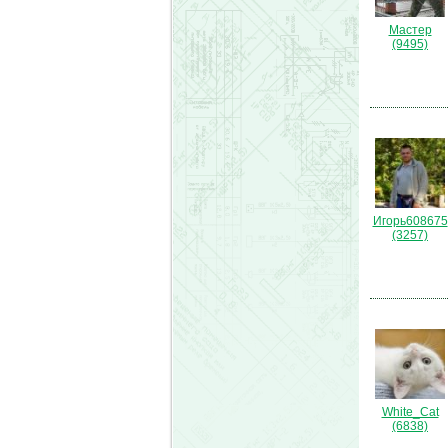
Мастер
(9495)
Игорь608675
(3257)
White_Cat
(6838)