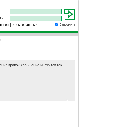
:
ь:
|
Запомнить
трация
Забыли пароль?
!
ения правок, сообщение множится как