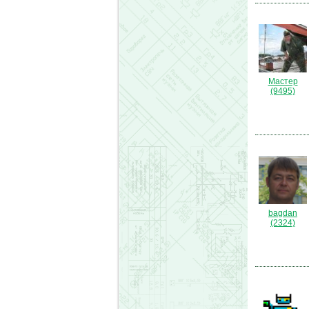
Мастер
(9495)
bagdan
(2324)