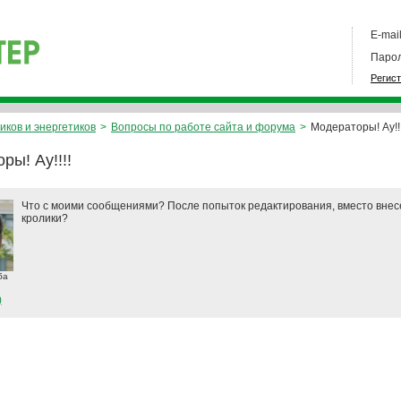
E-mail
Парол
Регис
иков и энергетиков
>
Вопросы по работе сайта и форума
>
Модераторы! Ау!!!
ры! Ау!!!!
Что с моими сообщениями? После попыток редактирования, вместо внес
кролики?
ба
)