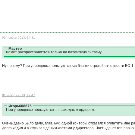
01 ноября 2013, 14:31
Мастер
может распространяться только на патентную систему
Ну почему? При упрощенке пользуются как бланки строгой отчетности БО-1,
01 ноября 2013, 17:47
Игорь608675
При упрощенке пользуются ... приходным ордером.
Очень давно было дело, глав. бух. одной конторы отказался оплатить мне р
долго ходил и вытягивал деньги частями у директора. Часть денег все равно