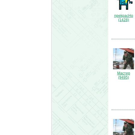
npekpacHo
(1428)
Мастер
(9495)