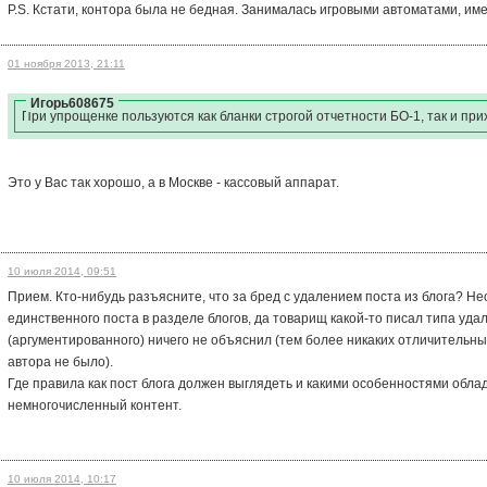
P.S. Кстати, контора была не бедная. Занималась игровыми автоматами, име
01 ноября 2013, 21:11
Игорь608675
При упрощенке пользуются как бланки строгой отчетности БО-1, так и пр
Это у Вас так хорошо, а в Москве - кассовый аппарат.
10 июля 2014, 09:51
Прием. Кто-нибудь разъясните, что за бред с удалением поста из блога? Н
единственного поста в разделе блогов, да товарищ какой-то писал типа удал
(аргументированного) ничего не объяснил (тем более никаких отличительны
автора не было).
Где правила как пост блога должен выглядеть и какими особенностями облад
немногочисленный контент.
10 июля 2014, 10:17