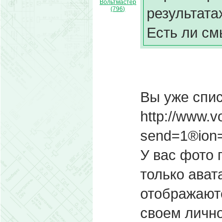
Вольтмастер
результата
(796)
Есть ли см
Вы уже спис
http://www.v
send=1®ion
У вас фото 
только ават
отображаютс
своем лично