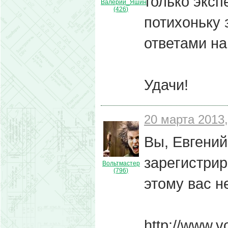
только эксп
Валерий_Яшин
(426)
потихоньку 
ответами на
Удачи!
20 марта 2013,
Вы, Евгени
зарегистрир
Вольтмастер
(796)
этому вас н
http://www.v