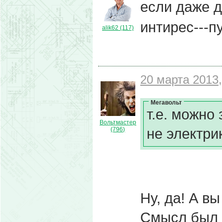
если даже да
интирес---п
alik62 (117)
20 марта 2013,
Мегавольт
т.е. можно
Вольтмастер
не электри
(796)
Ну, да! А в
Смысл был 