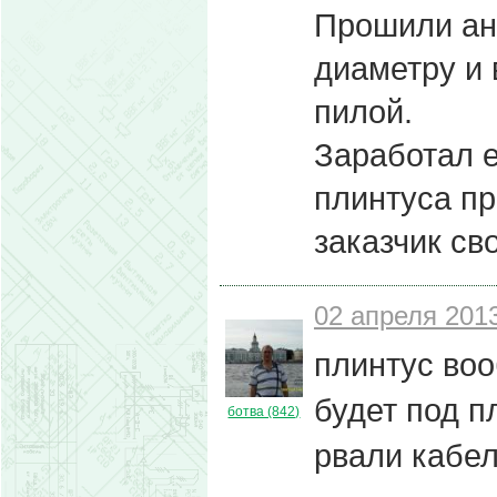
Прошили ант
диаметру и 
пилой.
Заработал е
плинтуса пр
заказчик св
02 апреля 2013
плинтус воо
будет под п
ботва (842)
рвали кабел