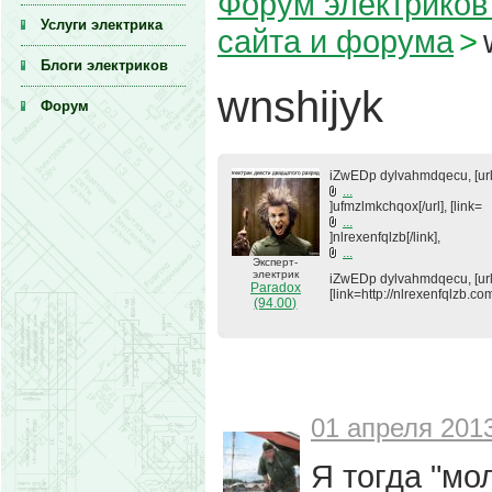
Форум электриков 
Услуги электрика
сайта и форума
>
Блоги электриков
wnshijyk
Форум
iZwEDp dylvahmdqecu, [ur
...
]ufmzlmkchqox[/url], [link=
...
]nlrexenfqlzb[/link],
...
Эксперт-
электрик
iZwEDp dylvahmdqecu, [url
Paradox
[link=http://nlrexenfqlzb.co
(94.00)
01 апреля 2013
Я тогда "мо