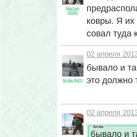
предраспола
Мастер
(9495)
ковры. Я их
совал туда 
02 апреля 2013
бывало и та
это должно 
ботва (842)
02 апреля 2013
ботва
бывало и т