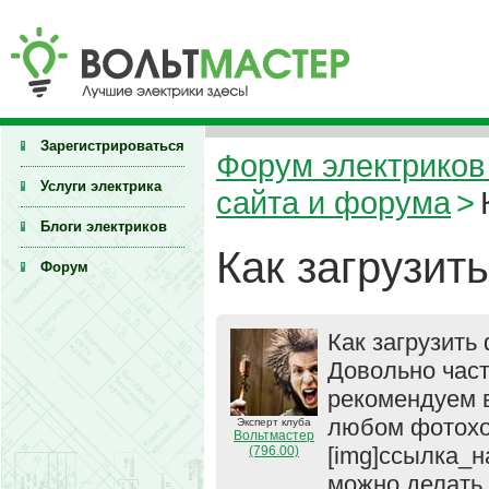
Зарегистрироваться
Форум электриков 
Услуги электрика
сайта и форума
>
Блоги электриков
Как загрузит
Форум
Как загрузить 
Довольно част
рекомендуем в
любом фотохос
Эксперт клуба
Вольтмастер
[img]ссылка_на
(796.00)
можно делать