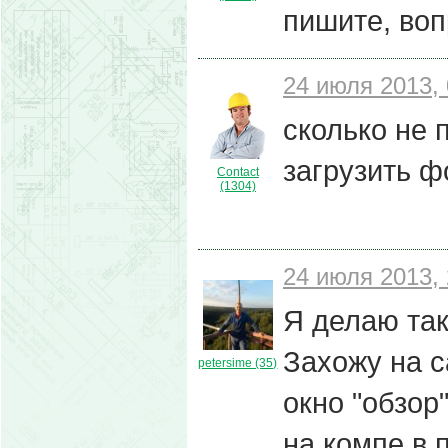
пишите, во
24 июля 2013, 
сколько не 
загрузить 
Contact
(1304)
24 июля 2013, 
Я делаю так
Захожу на са
petersime (35)
окно "обзор
на компе в 