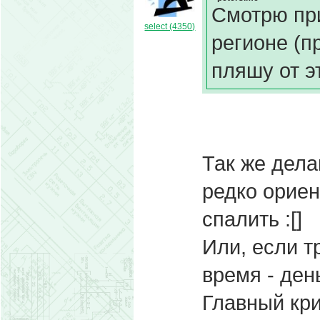
Смотрю пр
select (4350)
регионе (пр
пляшу от э
Так же дел
редко ориен
спалить :[]
Или, если т
время - ден
Главный кри