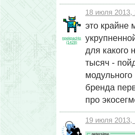
18 июля 2013, 
это крайне 
укрупненно
npekpacHo
(1428)
для какого 
тысяч - пой
модульного 
бренда перв
про экосегм
19 июля 2013, 
petersime