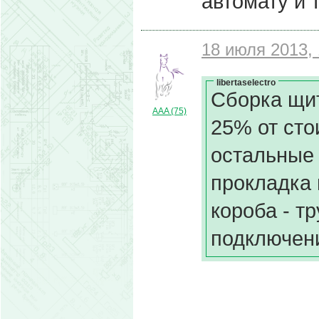
автомату и т.
18 июля 2013, 
libertaselectro
Сборка щит
AAA (75)
25% от сто
остальные 
прокладка 
короба - т
подключение