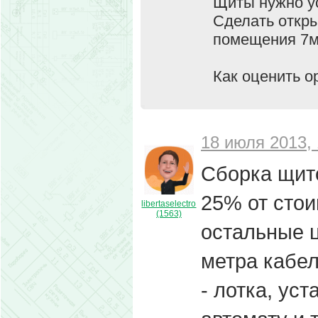
Щиты нужно ус
Сделать откры
помещения 7м
Как оценить о
18 июля 2013, 
Сборка щит
25% от стои
libertaselectro
(1563)
остальные ц
метра кабел
- лотка, ус