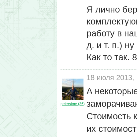
Я лично бер
комплектую
работу в на
д. и т. п.) 
Как то так. 8
18 июля 2013, 
А некоторые
заморачиваю
petersime (35)
Стоимость 
их стоимост