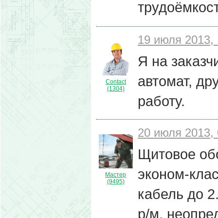
трудоёмкост
19 июля 2013, 
Я на заказч
автомат, др
Contact
(1304)
работу.
20 июля 2013, 
Щитовое об
эконом-клас
Мастер
(9495)
кабель до 2.
р/м, неопре