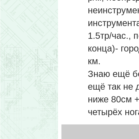
неинструмен
инструмента
1.5тр/час.,
конца)- горо
км.
Знаю ещё бе
ещё так не 
ниже 80см +
четырёх ног