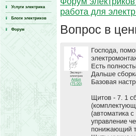
Форум электриков 
Услуги электрика
работа для элект
Блоги электриков
Вопрос в цен
Форум
Господа, помо
электромонтаж
Есть полность
Дальше сборка
Эксперт-
электрик
Anton
Базовая настр
(75.00)
Щитов - 7. 1 
(комплектующи
(автоматика с
управление че
понижающий т