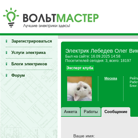
Зарегистрироваться
Электрик Лебедев Олег Вик
Услуги электрика
Был на сайте: 16.09.2025 14:58
Посетителей сегодня: 3, всего: 18197
Блоги электриков
Эксперт клуба
Форум
Москва
Рейти
Рабо
Блог:
Анкета
Работы
Сообщение
Ваше имя: