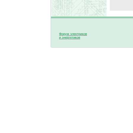
Форум электриков
и энергетиков