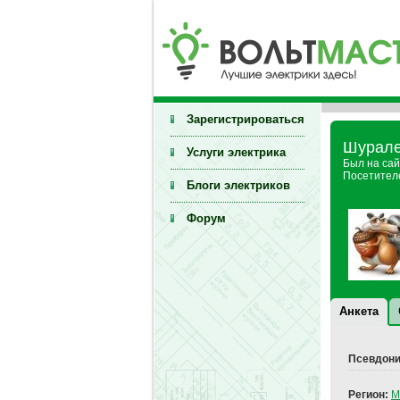
Зарегистрироваться
Шурале
Услуги электрика
Был на сай
Посетителе
Блоги электриков
Форум
Анкета
Псевдони
Регион:
М