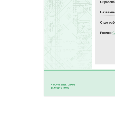
Образова
Название
Стаж раб
Регион:
С
Форум электриков
и энергетиков