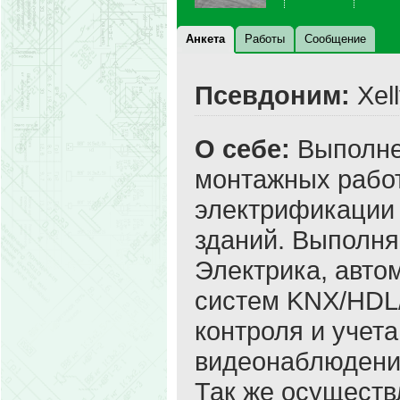
Анкета
Работы
Сообщение
Псевдоним:
Xell
О себе:
Выполне
монтажных рабо
электрификации 
зданий. Выполня
Электрика, авто
систем KNX/HDL
контроля и учета
видеонаблюдение
Так же осуществ