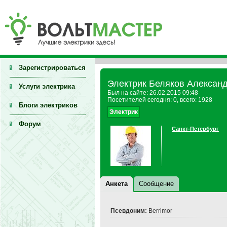
Зарегистрироваться
Электрик Беляков Александ
Услуги электрика
Был на сайте: 26.02.2015 09:48
Посетителей сегодня: 0, всего: 1928
Блоги электриков
Электрик
Форум
Санкт-Петербург
Анкета
Сообщение
Псевдоним:
Berrimor