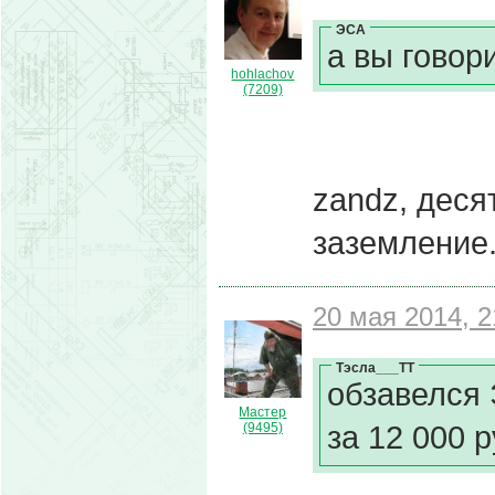
ЭСА
а вы говор
hohlachov
(7209)
zandz, деся
заземление
20 мая 2014, 2
Тэсла___ТТ
обзавелся
Мастер
за 12 000 
(9495)