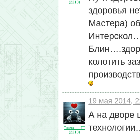
(2213)
здоровья не
Мастера) об
Интерскол…
Блин….здор
колотить за
производств
19 мая 2014, 2
А на дворе 
технологи
Тэсла___ТТ
(2213)