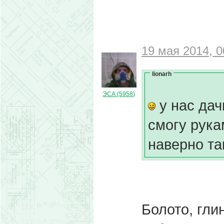
19 мая 2014, 0
lionarh
ЭСА (5958)
у нас дач
смогу рука
наверно та
Болото, гли