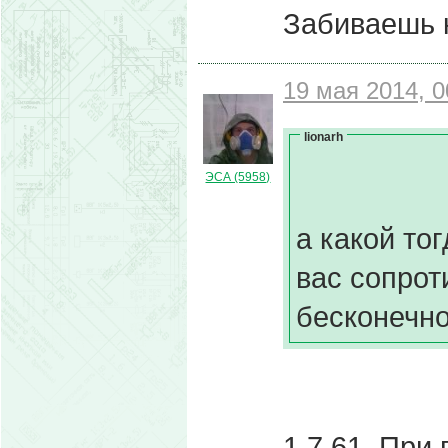
Забиваешь 
19 мая 2014, 0
lionarh
ЭСА (5958)
а какой то
вас сопрот
бесконечн
1.7.61. При