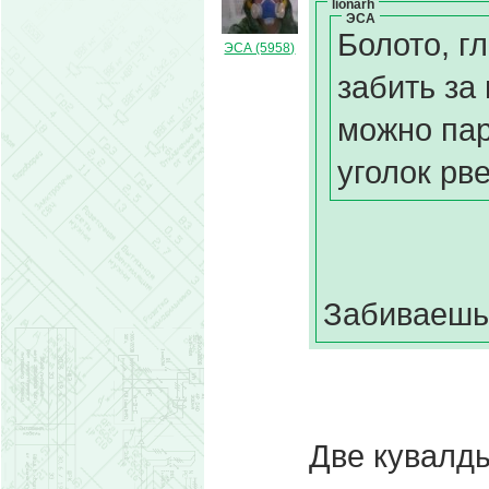
lionarh
ЭСА
Болото, г
ЭСА (5958)
забить за 
можно пар
уголок рве
Забиваешь 
Две кувалды 