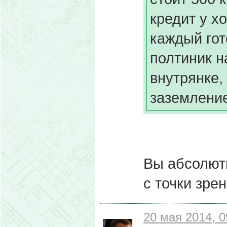
кредит у х
каждый го
полтиник н
внутрянке,
заземлени
Вы абсолютн
с точки зре
20 мая 2014, 0