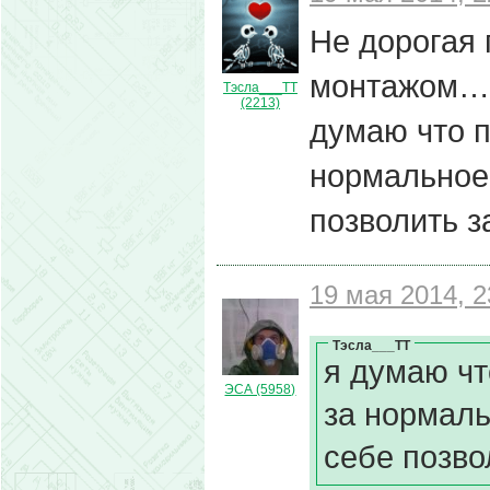
Не дорогая 
монтажом….
Тэсла___ТТ
(2213)
думаю что п
нормальное
позволить з
19 мая 2014, 2
Тэсла___ТТ
я думаю чт
ЭСА (5958)
за нормаль
себе позво