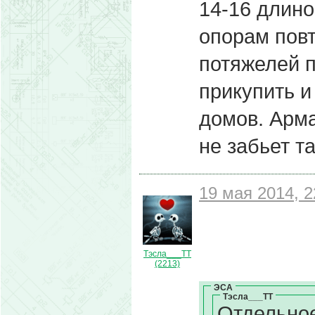
14-16 длино
опорам повт
потяжелей п
прикупить и
домов. Арма
не забьет т
19 мая 2014, 2
Тэсла___ТТ
(2213)
ЭСА
Тэсла___ТТ
Отдельное