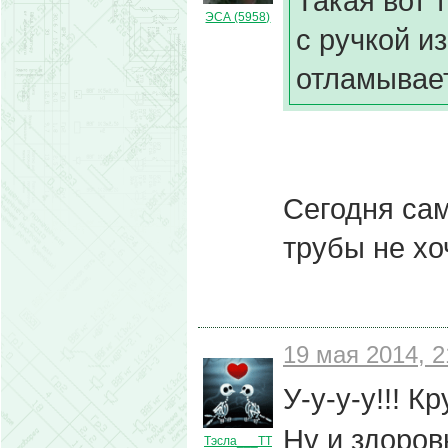
Такая вот 
ЭСА (5958)
с ручкой и
отламывае
Сегодня са
трубы не хо
19 мая 2014, 2
У-у-у-у!!! Кр
Ну и здоров
Тэсла___ТТ