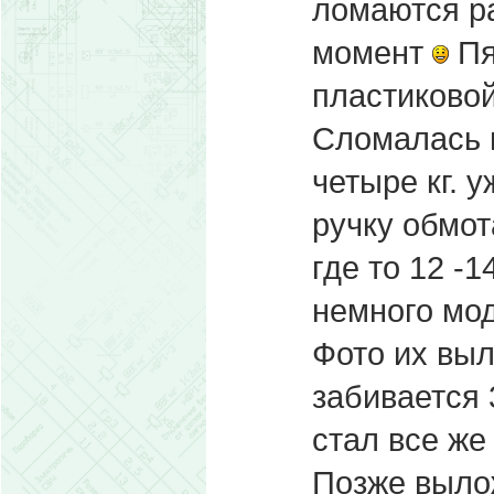
ломаются р
момент
Пя
пластиковой
Сломалась н
четыре кг. 
ручку обмо
где то 12 -
немного мод
Фото их выл
забивается 
стал все же
Позже вылож