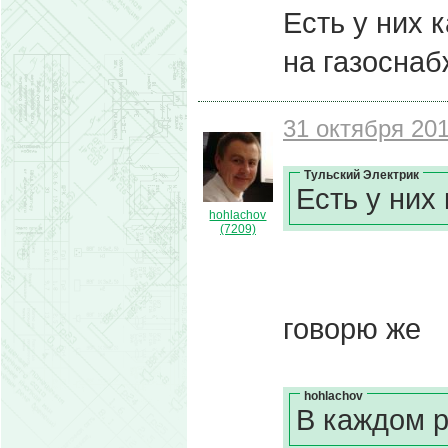
Есть у них 
на газоснаб
31 октября 201
Тульский Электрик
Есть у них
hohlachov
(7209)
говорю же
hohlachov
В каждом р