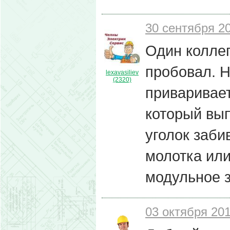
30 сентября 20
Один коллег
пробовал. Н
lexavasiliev
(2320)
приваривает
который вып
уголок заби
молотка ил
модульное 
03 октября 201