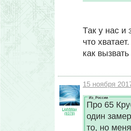
Так у нас и
что хватает
как вызвать
15 ноября 2017
Из_России
Про 65 Кру
LightWay
один замер
(9378)
то, но мен