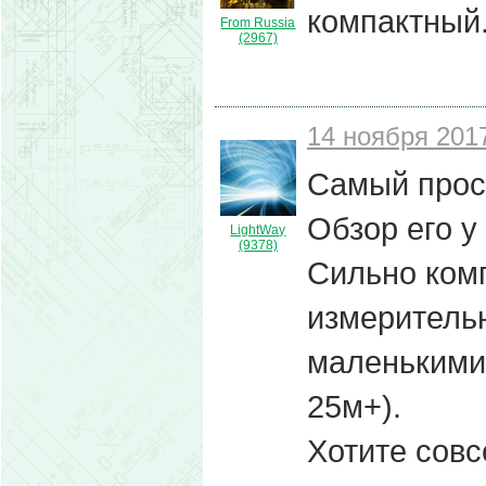
компактный
From Russia
(2967)
14 ноября 2017
Самый прост
Обзор его у
LightWay
(9378)
Сильно комп
измеритель
маленькими
25м+).
Хотите совс