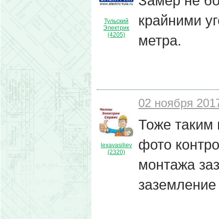
Замер не бо
крайними уг
Тульский
Электрик
(4205)
метра.
02 ноября 2017
Тоже таким
фото контро
lexavasiliev
(2320)
монтажа заз
заземление