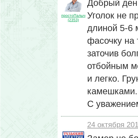
Добрый день
Уголок не п
простоПалыч
(2353)
длиной 5-6 
фасочку на 
заточив бол
отбойным м
и легко. Гр
камешками.
С уважением
24 октября 201