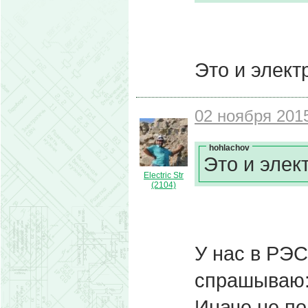
Это и элект
02 ноября 2015
hohlachov
Это и элек
Electric Str
(2104)
У нас в РЭС 
спрашываю: 
Иначе не под