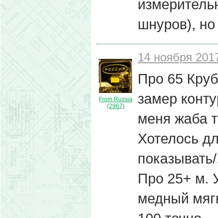
измеритель
шнуров), но
14 ноября 2017
Про 65 Круб
замер конту
From Russia
(2967)
меня жаба т
Хотелось дл
показывать/.
Про 25+ м. 
медный мяг