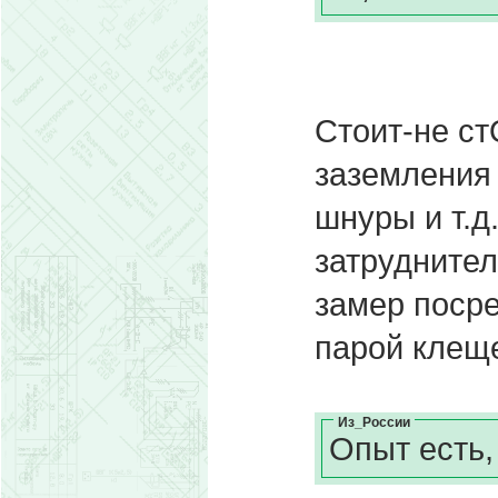
Стоит-не ст
заземления
шнуры и т.д
затруднител
замер посре
парой клеще
Из_России
Опыт есть,