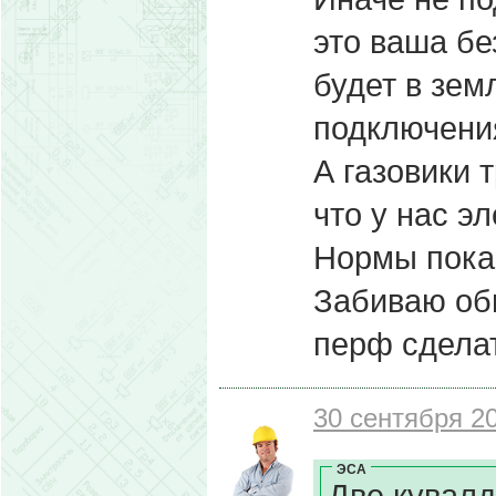
это ваша без
будет в зем
подключения?
А газовики 
что у нас эл
Нормы пока 
Забиваю обы
перф сдела
30 сентября 20
ЭСА
Две кувалды