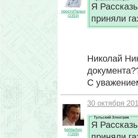
Я Рассказы
простоПалыч
приняли га
(2353)
Николай Ник
документа??
С уважением
30 октября 201
Тульский Электрик
Я Рассказы
hohlachov
приняли га
(7209)